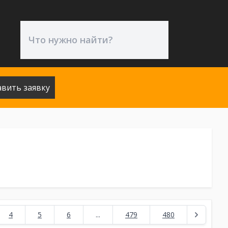
авить заявку
4
5
6
...
479
480