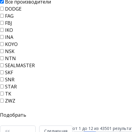
Все производители
DODGE
FAG
FBJ
IKO
INA
KOYO
NSK
NTN
SEALMASTER
SKF
SNR
STAR
TK
ZWZ
от
1
до
12
из
43501
результа
<<
Следующая