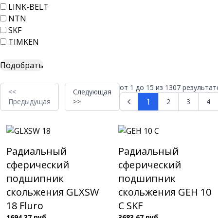
LINK-BELT
NTN
SKF
TIMKEN
от
1
до
15
из
1307
результат
<<
Следующая
1
Предыдущая
>>
2
3
4
Радиальный
Радиальный
сферический
сферический
подшипник
подшипник
скольжения GLXSW
скольжения GEH 10
18 Fluro
C SKF
1694.37 руб.
3683.67 руб.