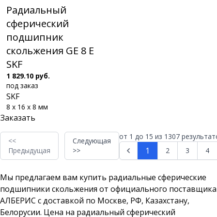
Радиальный
сферический
подшипник
скольжения GE 8 E
SKF
1 829.10 руб.
под заказ
SKF
8 x 16 x 8 мм
Заказать
от
1
до
15
из
1307
результат
<<
Следующая
1
Предыдущая
>>
2
3
4
Мы предлагаем вам купить радиальные сферические
подшипники скольжения от официального поставщика
АЛБЕРИС с доставкой по Москве, РФ, Казахстану,
Белорусии. Цена на радиальный сферический