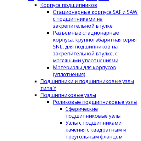
Корпуса подшипников
Стационарные корпуса SAF и SAW
с подшипниками на
закрепительной втулке
Разъемные стационарные
корпуса, крупногабаритная серия
SNL, для подшипников на
закрепительной втулке, с
масляными уплотнениями
Материалы для корпусов
(уплотнения)
Подшипники и подшипниковые узлы
типа Y
Подшипниковые узлы
Роликовые подшипниковые узлы
Сферические
подшипниковые узлы
Узлы с подшипниками
качения с квадратным и
треугольным фланцем