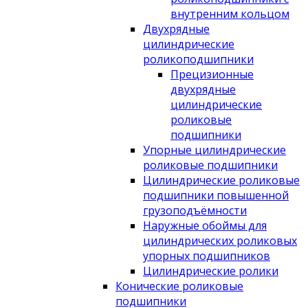
внутренним кольцом
Двухрядные
цилиндрические
роликоподшипники
Прецизионные
двухрядные
цилиндрические
роликовые
подшипники
Упорные цилиндрические
роликовые подшипники
Цилиндрические роликовые
подшипники повышенной
грузоподъёмности
Наружные обоймы для
цилиндрических роликовых
упорных подшипников
Цилиндрические ролики
Конические роликовые
подшипники