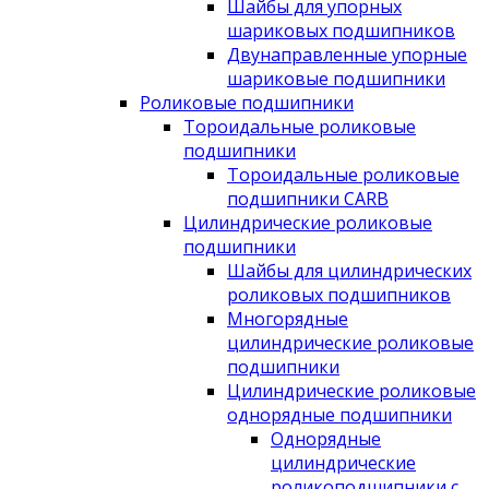
Шайбы для упорных
шариковых подшипников
Двунаправленные упорные
шариковые подшипники
Роликовые подшипники
Тороидальные роликовые
подшипники
Тороидальные роликовые
подшипники CARB
Цилиндрические роликовые
подшипники
Шайбы для цилиндрических
роликовых подшипников
Многорядные
цилиндрические роликовые
подшипники
Цилиндрические роликовые
однорядные подшипники
Однорядные
цилиндрические
роликоподшипники с