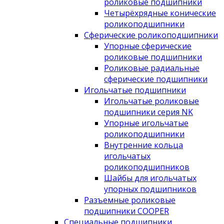
роликовые подшипники
Четырёхрядные конические
роликоподшипники
Сферические роликоподшипники
Упорные сферические
роликовые подшипники
Роликовые радиальные
сферические подшипники
Игольчатые подшипники
Игольчатые роликовые
подшипники серия NK
Упорные игольчатые
роликоподшипники
Внутренние кольца
игольчатых
роликоподшипников
Шайбы для игольчатых
упорных подшипников
Разъемные роликовые
подшипники COOPER
Специальные подшипники