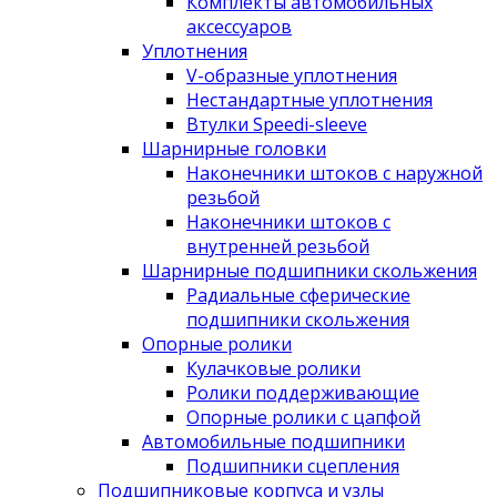
Комплекты автомобильных
аксессуаров
Уплотнения
V-образные уплотнения
Нестандартные уплотнения
Втулки Speedi-sleeve
Шарнирные головки
Наконечники штоков с наружной
резьбой
Наконечники штоков с
внутренней резьбой
Шарнирные подшипники скольжения
Радиальные сферические
подшипники скольжения
Опорные ролики
Кулачковые ролики
Ролики поддерживающие
Опорные ролики с цапфой
Автомобильные подшипники
Подшипники сцепления
Подшипниковые корпуса и узлы