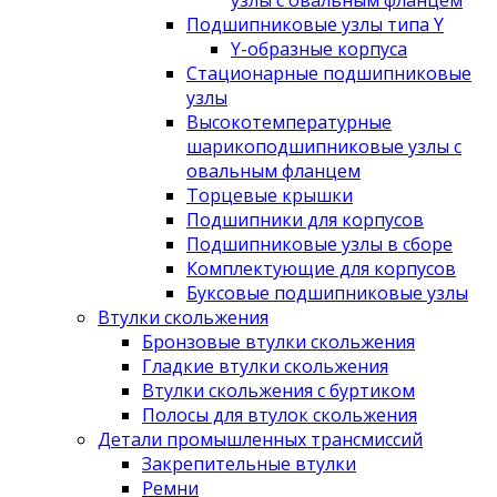
узлы с овальным фланцем
Подшипниковые узлы типа Y
Y-образные корпуса
Стационарные подшипниковые
узлы
Высокотемпературные
шарикоподшипниковые узлы с
овальным фланцем
Торцевые крышки
Подшипники для корпусов
Подшипниковые узлы в сборе
Комплектующие для корпусов
Буксовые подшипниковые узлы
Втулки скольжения
Бронзовые втулки скольжения
Гладкие втулки скольжения
Втулки скольжения с буртиком
Полосы для втулок скольжения
Детали промышленных трансмиссий
Закрепительные втулки
Ремни