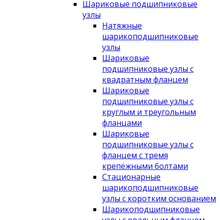
Шариковые подшипниковые
узлы
Натяжные
шарикоподшипниковые
узлы
Шариковые
подшипниковые узлы с
квадратным фланцем
Шариковые
подшипниковые узлы с
круглым и треугольным
фланцами
Шариковые
подшипниковые узлы с
фланцем с тремя
крепёжными болтами
Стационарные
шарикоподшипниковые
узлы с коротким основанием
Шарикоподшипниковые