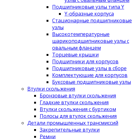
узлы с овальным фланцем
Подшипниковые узлы типа Y
Y-образные корпуса
Стационарные подшипниковые
узлы
Высокотемпературные
шарикоподшипниковые узлы с
овальным фланцем
Торцевые крышки
Подшипники для корпусов
Подшипниковые узлы в сборе
Комплектующие для корпусов
Буксовые подшипниковые узлы
Втулки скольжения
Бронзовые втулки скольжения
Гладкие втулки скольжения
Втулки скольжения с буртиком
Полосы для втулок скольжения
Детали промышленных трансмиссий
Закрепительные втулки
Ремни