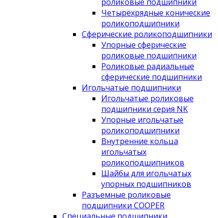
роликовые подшипники
Четырёхрядные конические
роликоподшипники
Сферические роликоподшипники
Упорные сферические
роликовые подшипники
Роликовые радиальные
сферические подшипники
Игольчатые подшипники
Игольчатые роликовые
подшипники серия NK
Упорные игольчатые
роликоподшипники
Внутренние кольца
игольчатых
роликоподшипников
Шайбы для игольчатых
упорных подшипников
Разъемные роликовые
подшипники COOPER
Специальные подшипники