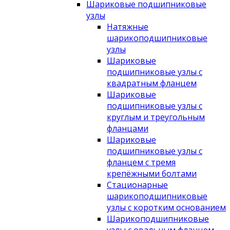
Шариковые подшипниковые
узлы
Натяжные
шарикоподшипниковые
узлы
Шариковые
подшипниковые узлы с
квадратным фланцем
Шариковые
подшипниковые узлы с
круглым и треугольным
фланцами
Шариковые
подшипниковые узлы с
фланцем с тремя
крепёжными болтами
Стационарные
шарикоподшипниковые
узлы с коротким основанием
Шарикоподшипниковые