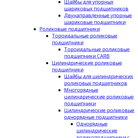
Шайбы для упорных
шариковых подшипников
Двунаправленные упорные
шариковые подшипники
Роликовые подшипники
Тороидальные роликовые
подшипники
Тороидальные роликовые
подшипники CARB
Цилиндрические роликовые
подшипники
Шайбы для цилиндрических
роликовых подшипников
Многорядные
цилиндрические роликовые
подшипники
Цилиндрические роликовые
однорядные подшипники
Однорядные
цилиндрические
роликоподшипники с