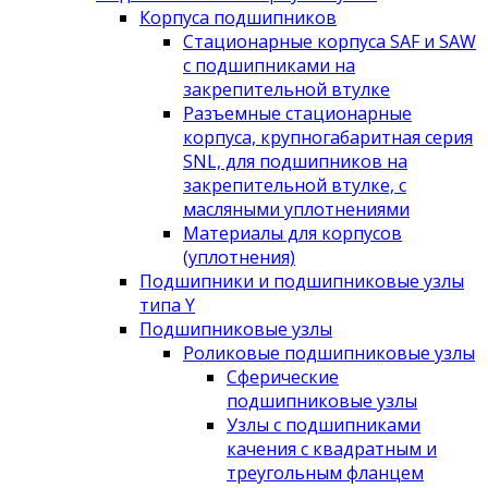
Корпуса подшипников
Стационарные корпуса SAF и SAW
с подшипниками на
закрепительной втулке
Разъемные стационарные
корпуса, крупногабаритная серия
SNL, для подшипников на
закрепительной втулке, с
масляными уплотнениями
Материалы для корпусов
(уплотнения)
Подшипники и подшипниковые узлы
типа Y
Подшипниковые узлы
Роликовые подшипниковые узлы
Сферические
подшипниковые узлы
Узлы с подшипниками
качения с квадратным и
треугольным фланцем