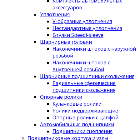
Комплекты автомобильных
аксессуаров
Уплотнения
V-образные уплотнения
Нестандартные уплотнения
Втулки Speedi-sleeve
Шарнирные головки
Наконечники штоков с наружной
резьбой
Наконечники штоков с
внутренней резьбой
Шарнирные подшипники скольжения
Радиальные сферические
подшипники скольжения
Опорные ролики
Кулачковые ролики
Ролики поддерживающие
Опорные ролики с цапфой
Автомобильные подшипники
Подшипники сцепления
Подшипниковые корпуса и узлы