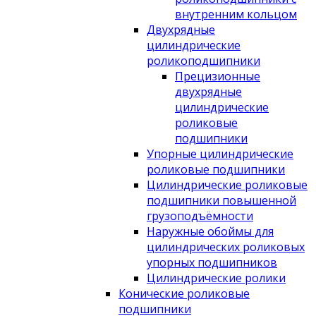
внутренним кольцом
Двухрядные
цилиндрические
роликоподшипники
Прецизионные
двухрядные
цилиндрические
роликовые
подшипники
Упорные цилиндрические
роликовые подшипники
Цилиндрические роликовые
подшипники повышенной
грузоподъёмности
Наружные обоймы для
цилиндрических роликовых
упорных подшипников
Цилиндрические ролики
Конические роликовые
подшипники