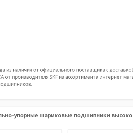
а из наличия от официального поставщика с доставкой п
 от производителя SKF из ассортимента интернет мага
 подшипников.
льно-упорные шариковые подшипники высок