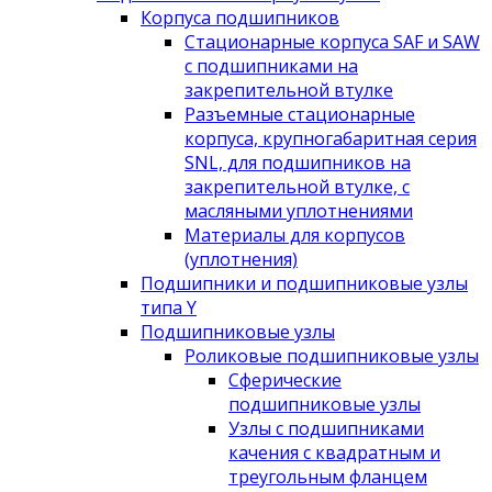
Корпуса подшипников
Стационарные корпуса SAF и SAW
с подшипниками на
закрепительной втулке
Разъемные стационарные
корпуса, крупногабаритная серия
SNL, для подшипников на
закрепительной втулке, с
масляными уплотнениями
Материалы для корпусов
(уплотнения)
Подшипники и подшипниковые узлы
типа Y
Подшипниковые узлы
Роликовые подшипниковые узлы
Сферические
подшипниковые узлы
Узлы с подшипниками
качения с квадратным и
треугольным фланцем