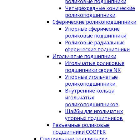
роликовые подшипники
Четырёхрядные конические
роликоподшипники
Сферические роликоподшипники
Упорные сферические
роликовые подшипники
Роликовые радиальные
сферические подшипники
Игольчатые подшипники
Игольчатые роликовые
подшипники серия NK
Упорные игольчатые
роликоподшипники
Внутренние кольца
игольчатых
роликоподшипников
Шайбы для игольчатых
упорных подшипников
Разъемные роликовые
подшипники COOPER
Специальные подшипники