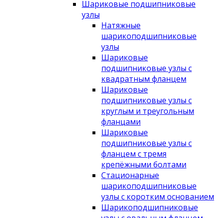
Шариковые подшипниковые
узлы
Натяжные
шарикоподшипниковые
узлы
Шариковые
подшипниковые узлы с
квадратным фланцем
Шариковые
подшипниковые узлы с
круглым и треугольным
фланцами
Шариковые
подшипниковые узлы с
фланцем с тремя
крепёжными болтами
Стационарные
шарикоподшипниковые
узлы с коротким основанием
Шарикоподшипниковые