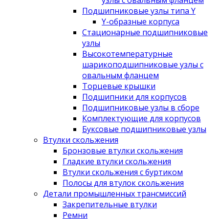
узлы с овальным фланцем
Подшипниковые узлы типа Y
Y-образные корпуса
Стационарные подшипниковые
узлы
Высокотемпературные
шарикоподшипниковые узлы с
овальным фланцем
Торцевые крышки
Подшипники для корпусов
Подшипниковые узлы в сборе
Комплектующие для корпусов
Буксовые подшипниковые узлы
Втулки скольжения
Бронзовые втулки скольжения
Гладкие втулки скольжения
Втулки скольжения с буртиком
Полосы для втулок скольжения
Детали промышленных трансмиссий
Закрепительные втулки
Ремни