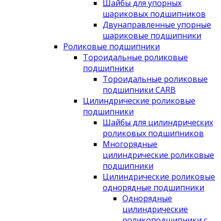
Шайбы для упорных
шариковых подшипников
Двунаправленные упорные
шариковые подшипники
Роликовые подшипники
Тороидальные роликовые
подшипники
Тороидальные роликовые
подшипники CARB
Цилиндрические роликовые
подшипники
Шайбы для цилиндрических
роликовых подшипников
Многорядные
цилиндрические роликовые
подшипники
Цилиндрические роликовые
однорядные подшипники
Однорядные
цилиндрические
роликоподшипники с