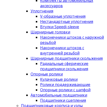
Комплекты автомобильных
аксессуаров
Уплотнения
V-образные уплотнения
Нестандартные уплотнения
Втулки Speedi-sleeve
Шарнирные головки
Наконечники штоков с наружной
резьбой
Наконечники штоков с
внутренней резьбой
Шарнирные подшипники скольжения
Радиальные сферические
подшипники скольжения
Опорные ролики
Кулачковые ролики
Ролики поддерживающие
Опорные ролики с цапфой
Автомобильные подшипники
Подшипники сцепления
Подшипниковые корпуса и узлы