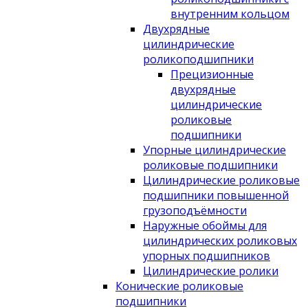
внутренним кольцом
Двухрядные
цилиндрические
роликоподшипники
Прецизионные
двухрядные
цилиндрические
роликовые
подшипники
Упорные цилиндрические
роликовые подшипники
Цилиндрические роликовые
подшипники повышенной
грузоподъёмности
Наружные обоймы для
цилиндрических роликовых
упорных подшипников
Цилиндрические ролики
Конические роликовые
подшипники