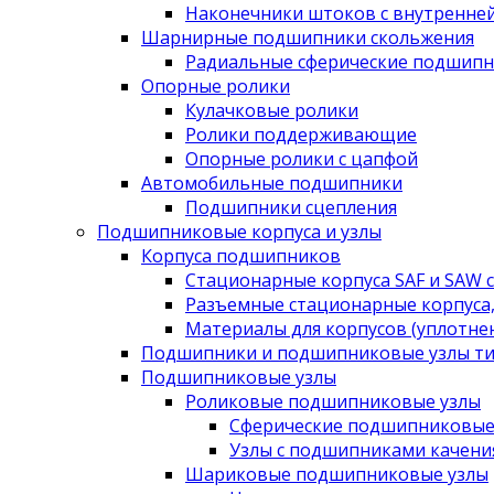
Наконечники штоков с внутренне
Шарнирные подшипники скольжения
Радиальные сферические подшипн
Опорные ролики
Кулачковые ролики
Ролики поддерживающие
Опорные ролики с цапфой
Автомобильные подшипники
Подшипники сцепления
Подшипниковые корпуса и узлы
Корпуса подшипников
Стационарные корпуса SAF и SAW 
Разъемные стационарные корпуса,
Материалы для корпусов (уплотне
Подшипники и подшипниковые узлы ти
Подшипниковые узлы
Роликовые подшипниковые узлы
Сферические подшипниковые
Узлы с подшипниками качени
Шариковые подшипниковые узлы