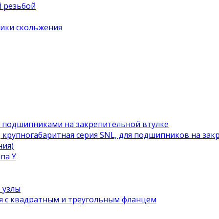
й резьбой
ики скольжения
с подшипниками на закрепительной втулке
 крупногабаритная серия SNL, для подшипников на зак
ния)
па Y
 узлы
я с квадратным и треугольным фланцем