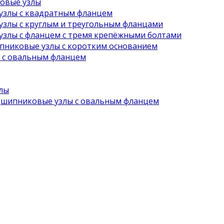
овые узлы
злы с квадратным фланцем
злы с круглым и треугольным фланцами
злы с фланцем с тремя крепёжными болтами
никовые узлы с коротким основанием
с овальным фланцем
лы
шипниковые узлы с овальным фланцем