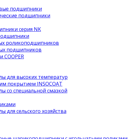
овые подшипники
ические подшипники
ипники серия NK
подшипники
тых роликоподшипников
ных подшипников
и COOPER
ы для высоких температур
им покрытием INSOCOAT
ы со специальной смазкой
чиками
 для сельского хозяйства
рные шарикоподшипники с игольчатыми роликами