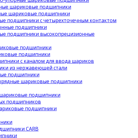
но-упорные шариковые подшипники
рные шариковые подшипники
ные шариковые подшипники
ые подшипники с четырехточечным контактом
онные подшипники
ые подшипники высокопрецизионные
риковые подшипники
иковые подшипники
ипники с каналом для ввода шариков
ки из нержавеющей стали
вые подшипники
хрядные шариковые подшипники
 шариковые подшипники
ых подшипников
шариковые подшипники
пники
одшипники CARB
ипники