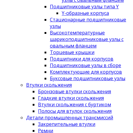
узлы с овальным фланцем
Подшипниковые узлы типа Y
Y-образные корпуса
Стационарные подшипниковые
узлы
Высокотемпературные
шарикоподшипниковые узлы с
овальным фланцем
Торцевые крышки
Подшипники для корпусов
Подшипниковые узлы в сборе
Комплектующие для корпусов
Буксовые подшипниковые узлы
Втулки скольжения
Бронзовые втулки скольжения
Гладкие втулки скольжения
Втулки скольжения с буртиком
Полосы для втулок скольжения
Детали промышленных трансмиссий
Закрепительные втулки
Ремни