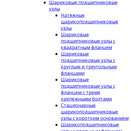
Шариковые подшипниковые
узлы
Натяжные
шарикоподшипниковые
узлы
Шариковые
подшипниковые узлы с
квадратным фланцем
Шариковые
подшипниковые узлы с
круглым и треугольным
фланцами
Шариковые
подшипниковые узлы с
фланцем с тремя
крепёжными болтами
Стационарные
шарикоподшипниковые
узлы с коротким основанием
Шарикоподшипниковые