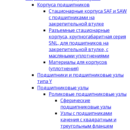
Корпуса подшипников
Стационарные корпуса SAF и SAW
с подшипниками на
закрепительной втулке
Разъемные стационарные
корпуса, крупногабаритная серия
SNL, для подшипников на
закрепительной втулке, с
масляными уплотнениями
Материалы для корпусов
(уплотнения)
Подшипники и подшипниковые узлы
типа Y
Подшипниковые узлы
Роликовые подшипниковые узлы
Сферические
подшипниковые узлы
Узлы с подшипниками
качения с квадратным и
треугольным фланцем