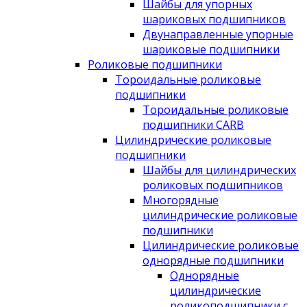
Шайбы для упорных
шариковых подшипников
Двунаправленные упорные
шариковые подшипники
Роликовые подшипники
Тороидальные роликовые
подшипники
Тороидальные роликовые
подшипники CARB
Цилиндрические роликовые
подшипники
Шайбы для цилиндрических
роликовых подшипников
Многорядные
цилиндрические роликовые
подшипники
Цилиндрические роликовые
однорядные подшипники
Однорядные
цилиндрические
роликоподшипники с