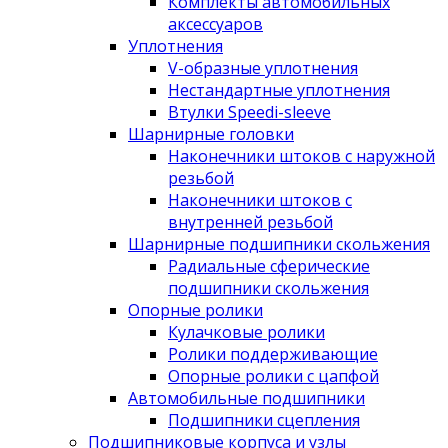
Комплекты автомобильных
аксессуаров
Уплотнения
V-образные уплотнения
Нестандартные уплотнения
Втулки Speedi-sleeve
Шарнирные головки
Наконечники штоков с наружной
резьбой
Наконечники штоков с
внутренней резьбой
Шарнирные подшипники скольжения
Радиальные сферические
подшипники скольжения
Опорные ролики
Кулачковые ролики
Ролики поддерживающие
Опорные ролики с цапфой
Автомобильные подшипники
Подшипники сцепления
Подшипниковые корпуса и узлы