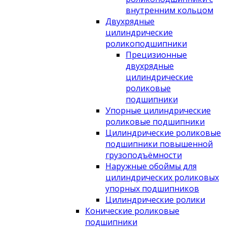
внутренним кольцом
Двухрядные
цилиндрические
роликоподшипники
Прецизионные
двухрядные
цилиндрические
роликовые
подшипники
Упорные цилиндрические
роликовые подшипники
Цилиндрические роликовые
подшипники повышенной
грузоподъёмности
Наружные обоймы для
цилиндрических роликовых
упорных подшипников
Цилиндрические ролики
Конические роликовые
подшипники