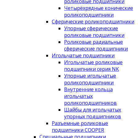
роликовые подшипники
Четырёхрядные конические
роликоподшипники
Сферические роликоподшипники
Упорные сферические
роликовые подшипники
Роликовые радиальные
сферические подшипники
Игольчатые подшипники
Игольчатые роликовые
подшипники серия NK
Упорные игольчатые
роликоподшипники
Внутренние кольца
игольчатых
роликоподшипников
Шайбы для игольчатых
упорных подшипников
Разъемные роликовые
подшипники COOPER
Специальные подшипники