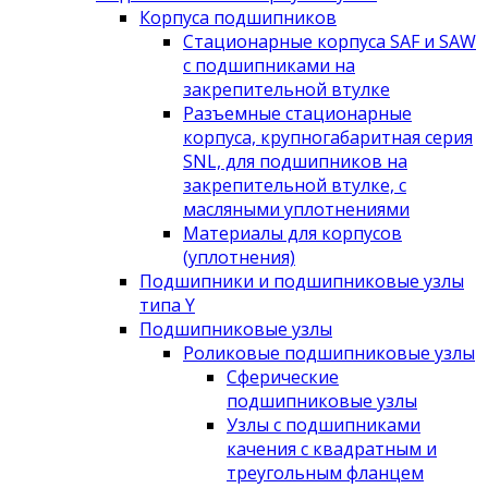
Корпуса подшипников
Стационарные корпуса SAF и SAW
с подшипниками на
закрепительной втулке
Разъемные стационарные
корпуса, крупногабаритная серия
SNL, для подшипников на
закрепительной втулке, с
масляными уплотнениями
Материалы для корпусов
(уплотнения)
Подшипники и подшипниковые узлы
типа Y
Подшипниковые узлы
Роликовые подшипниковые узлы
Сферические
подшипниковые узлы
Узлы с подшипниками
качения с квадратным и
треугольным фланцем