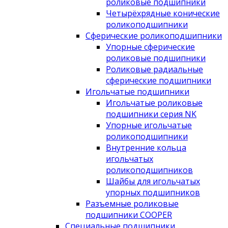
роликовые подшипники
Четырёхрядные конические
роликоподшипники
Сферические роликоподшипники
Упорные сферические
роликовые подшипники
Роликовые радиальные
сферические подшипники
Игольчатые подшипники
Игольчатые роликовые
подшипники серия NK
Упорные игольчатые
роликоподшипники
Внутренние кольца
игольчатых
роликоподшипников
Шайбы для игольчатых
упорных подшипников
Разъемные роликовые
подшипники COOPER
Специальные подшипники