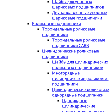
Шайбы для упорных
шариковых подшипников
Двунаправленные упорные
шариковые подшипники
Роликовые подшипники
Тороидальные роликовые
подшипники
Тороидальные роликовые
подшипники CARB
Цилиндрические роликовые
подшипники
Шайбы для цилиндрических
роликовых подшипников
Многорядные
цилиндрические роликовые
подшипники
Цилиндрические роликовые
однорядные подшипники
Однорядные
цилиндрические
роликоподшипники с