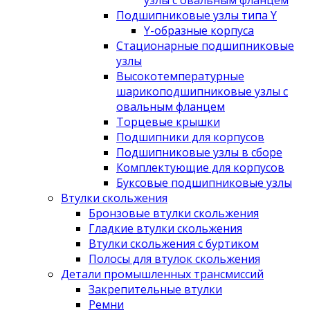
узлы с овальным фланцем
Подшипниковые узлы типа Y
Y-образные корпуса
Стационарные подшипниковые
узлы
Высокотемпературные
шарикоподшипниковые узлы с
овальным фланцем
Торцевые крышки
Подшипники для корпусов
Подшипниковые узлы в сборе
Комплектующие для корпусов
Буксовые подшипниковые узлы
Втулки скольжения
Бронзовые втулки скольжения
Гладкие втулки скольжения
Втулки скольжения с буртиком
Полосы для втулок скольжения
Детали промышленных трансмиссий
Закрепительные втулки
Ремни