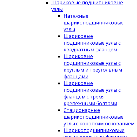
Шариковые подшипниковые
узлы
Натяжные
шарикоподшипниковые
узлы
Шариковые
подшипниковые узлы с
квадратным фланцем
Шариковые
подшипниковые узлы с
круглым и треугольным
фланцами
Шариковые
подшипниковые узлы с
фланцем с тремя
крепёжными болтами
Стационарные
шарикоподшипниковые
узлы с коротким основанием
Шарикоподшипниковые