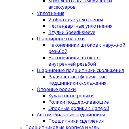
Комплекты автомобильных
аксессуаров
Уплотнения
V-образные уплотнения
Нестандартные уплотнения
Втулки Speedi-sleeve
Шарнирные головки
Наконечники штоков с наружной
резьбой
Наконечники штоков с
внутренней резьбой
Шарнирные подшипники скольжения
Радиальные сферические
подшипники скольжения
Опорные ролики
Кулачковые ролики
Ролики поддерживающие
Опорные ролики с цапфой
Автомобильные подшипники
Подшипники сцепления
Подшипниковые корпуса и узлы