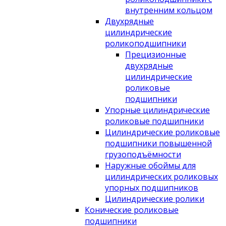
внутренним кольцом
Двухрядные
цилиндрические
роликоподшипники
Прецизионные
двухрядные
цилиндрические
роликовые
подшипники
Упорные цилиндрические
роликовые подшипники
Цилиндрические роликовые
подшипники повышенной
грузоподъёмности
Наружные обоймы для
цилиндрических роликовых
упорных подшипников
Цилиндрические ролики
Конические роликовые
подшипники