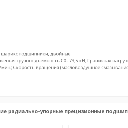
 шарикоподшипники, двойные
еская грузоподъемность С0- 73,5 кН; Граничная нагрузка
./мин.; Скорость вращения (масловоздушное смазывание) 
гие радиально-упорные прецизионные подшип