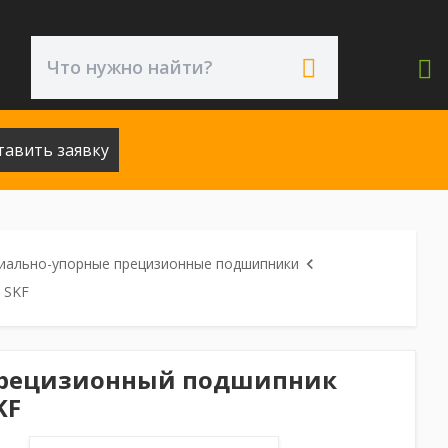
тавить заявку
иально-упорные прецизионные подшипники
 SKF
прецизионный подшипник
KF