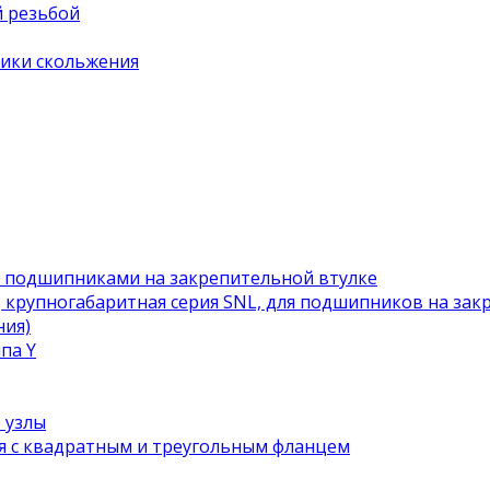
й резьбой
ики скольжения
с подшипниками на закрепительной втулке
 крупногабаритная серия SNL, для подшипников на зак
ния)
па Y
 узлы
я с квадратным и треугольным фланцем