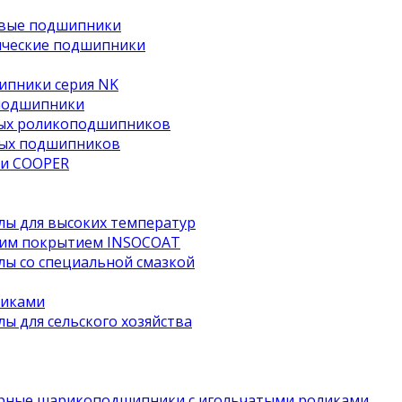
овые подшипники
ические подшипники
ипники серия NK
подшипники
тых роликоподшипников
ных подшипников
и COOPER
ы для высоких температур
им покрытием INSOCOAT
ы со специальной смазкой
чиками
 для сельского хозяйства
рные шарикоподшипники с игольчатыми роликами