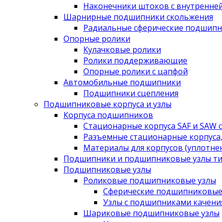
Наконечники штоков с внутренне
Шарнирные подшипники скольжения
Радиальные сферические подшипн
Опорные ролики
Кулачковые ролики
Ролики поддерживающие
Опорные ролики с цапфой
Автомобильные подшипники
Подшипники сцепления
Подшипниковые корпуса и узлы
Корпуса подшипников
Стационарные корпуса SAF и SAW 
Разъемные стационарные корпуса,
Материалы для корпусов (уплотне
Подшипники и подшипниковые узлы ти
Подшипниковые узлы
Роликовые подшипниковые узлы
Сферические подшипниковые
Узлы с подшипниками качени
Шариковые подшипниковые узлы