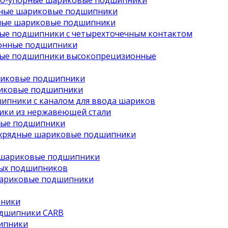
но-упорные шариковые подшипники
рные шариковые подшипники
ные шариковые подшипники
ые подшипники с четырехточечным контактом
онные подшипники
ые подшипники высокопрецизионные
риковые подшипники
иковые подшипники
ипники с каналом для ввода шариков
ки из нержавеющей стали
вые подшипники
хрядные шариковые подшипники
 шариковые подшипники
ых подшипников
шариковые подшипники
пники
одшипники CARB
ипники