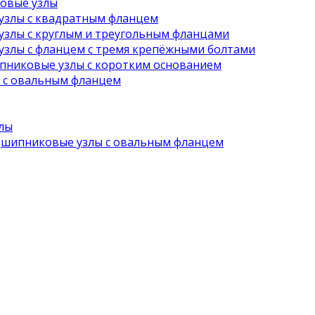
овые узлы
злы с квадратным фланцем
злы с круглым и треугольным фланцами
злы с фланцем с тремя крепёжными болтами
никовые узлы с коротким основанием
с овальным фланцем
лы
шипниковые узлы с овальным фланцем