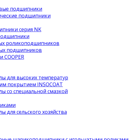
овые подшипники
ические подшипники
ипники серия NK
подшипники
тых роликоподшипников
ных подшипников
и COOPER
ы для высоких температур
им покрытием INSOCOAT
ы со специальной смазкой
чиками
 для сельского хозяйства
рные шарикоподшипники с игольчатыми роликами