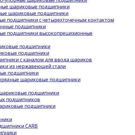
но-упорные шариковые подшипники
рные шариковые подшипники
ные шариковые подшипники
ые подшипники с четырехточечным контактом
онные подшипники
ые подшипники высокопрецизионные
риковые подшипники
иковые подшипники
ипники с каналом для ввода шариков
ки из нержавеющей стали
вые подшипники
хрядные шариковые подшипники
 шариковые подшипники
ых подшипников
шариковые подшипники
пники
одшипники CARB
ипники