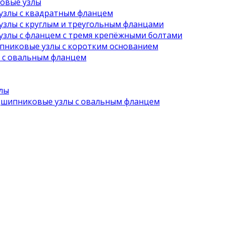
овые узлы
злы с квадратным фланцем
злы с круглым и треугольным фланцами
злы с фланцем с тремя крепёжными болтами
никовые узлы с коротким основанием
с овальным фланцем
лы
шипниковые узлы с овальным фланцем