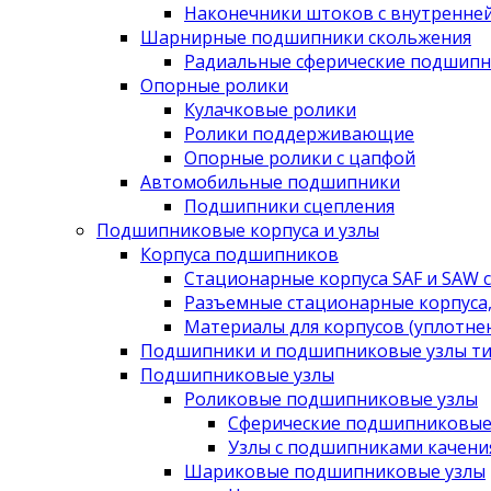
Наконечники штоков с внутренне
Шарнирные подшипники скольжения
Радиальные сферические подшипн
Опорные ролики
Кулачковые ролики
Ролики поддерживающие
Опорные ролики с цапфой
Автомобильные подшипники
Подшипники сцепления
Подшипниковые корпуса и узлы
Корпуса подшипников
Стационарные корпуса SAF и SAW 
Разъемные стационарные корпуса,
Материалы для корпусов (уплотне
Подшипники и подшипниковые узлы ти
Подшипниковые узлы
Роликовые подшипниковые узлы
Сферические подшипниковые
Узлы с подшипниками качени
Шариковые подшипниковые узлы