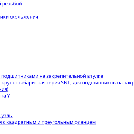
й резьбой
ики скольжения
с подшипниками на закрепительной втулке
 крупногабаритная серия SNL, для подшипников на зак
ния)
па Y
 узлы
я с квадратным и треугольным фланцем