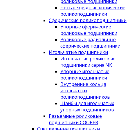
роликовые подшипники
Четырёхрядные конические
роликоподшипники
Сферические роликоподшипники
Упорные сферические
роликовые подшипники
Роликовые радиальные
сферические подшипники
Игольчатые подшипники
Игольчатые роликовые
подшипники серия NK
Упорные игольчатые
роликоподшипники
Внутренние кольца
игольчатых
роликоподшипников
Шайбы для игольчатых
упорных подшипников
Разъемные роликовые
подшипники COOPER
Специальные подшипники