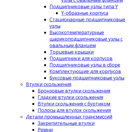
узлы с овальным фланцем
Подшипниковые узлы типа Y
Y-образные корпуса
Стационарные подшипниковые
узлы
Высокотемпературные
шарикоподшипниковые узлы с
овальным фланцем
Торцевые крышки
Подшипники для корпусов
Подшипниковые узлы в сборе
Комплектующие для корпусов
Буксовые подшипниковые узлы
Втулки скольжения
Бронзовые втулки скольжения
Гладкие втулки скольжения
Втулки скольжения с буртиком
Полосы для втулок скольжения
Детали промышленных трансмиссий
Закрепительные втулки
Ремни