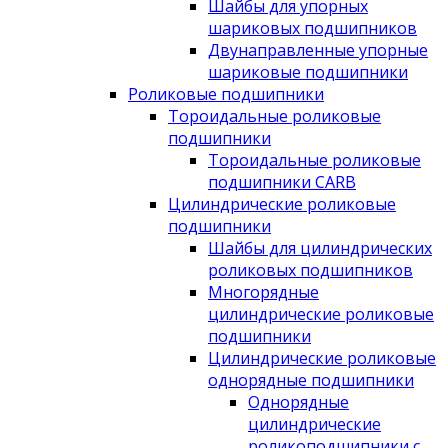
Шайбы для упорных
шариковых подшипников
Двунаправленные упорные
шариковые подшипники
Роликовые подшипники
Тороидальные роликовые
подшипники
Тороидальные роликовые
подшипники CARB
Цилиндрические роликовые
подшипники
Шайбы для цилиндрических
роликовых подшипников
Многорядные
цилиндрические роликовые
подшипники
Цилиндрические роликовые
однорядные подшипники
Однорядные
цилиндрические
роликоподшипники с