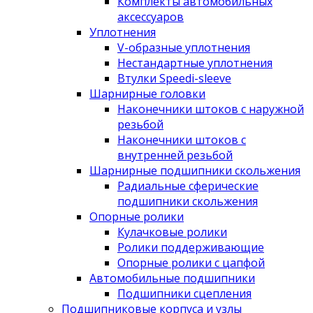
Комплекты автомобильных
аксессуаров
Уплотнения
V-образные уплотнения
Нестандартные уплотнения
Втулки Speedi-sleeve
Шарнирные головки
Наконечники штоков с наружной
резьбой
Наконечники штоков с
внутренней резьбой
Шарнирные подшипники скольжения
Радиальные сферические
подшипники скольжения
Опорные ролики
Кулачковые ролики
Ролики поддерживающие
Опорные ролики с цапфой
Автомобильные подшипники
Подшипники сцепления
Подшипниковые корпуса и узлы