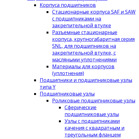
Корпуса подшипников
Стационарные корпуса SAF и SAW
с подшипниками на
закрепительной втулке
Разъемные стационарные
корпуса, крупногабаритная серия
SNL, для подшипников на
закрепительной втулке, с
масляными уплотнениями
Материалы для корпусов
(уплотнения)
Подшипники и подшипниковые узлы
типа Y
Подшипниковые узлы
Роликовые подшипниковые узлы
Сферические
подшипниковые узлы
Узлы с подшипниками
качения с квадратным и
треугольным фланцем