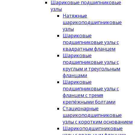
Шариковые подшипниковые
узлы
Натяжные
шарикоподшипниковые
узлы
Шариковые
подшипниковые узлы с
квадратным фланцем
Шариковые
подшипниковые узлы с
круглым и треугольным
фланцами
Шариковые
подшипниковые узлы с
фланцем с тремя
крепёжными болтами
Стационарные
шарикоподшипниковые
узлы с коротким основанием
Шарикоподшипниковые