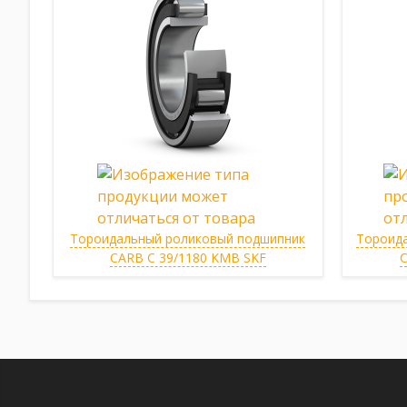
Тороидальный роликовый подшипник
Тороид
CARB C 39/1180 KMB SKF
C