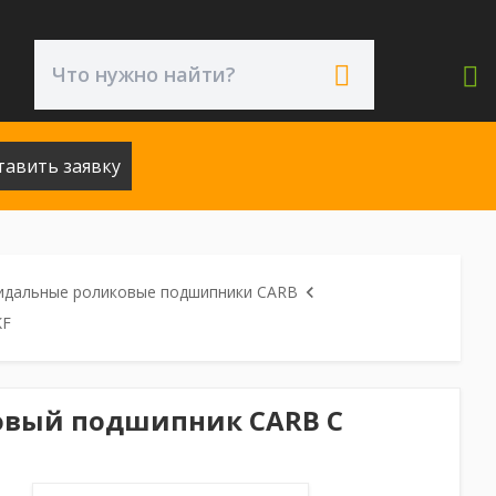
тавить заявку
идальные роликовые подшипники CARB
KF
овый подшипник CARB C