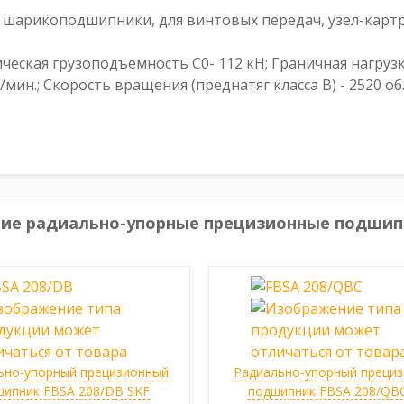
шарикоподшипники, для винтовых передач, узел-карт
еская грузоподъемность С0- 112 кН; Граничная нагрузка 
/мин.; Скорость вращения (преднатяг класса B) - 2520 об.
гие радиально-упорные прецизионные подшип
ьно-упорный прецизионный
Радиально-упорный преци
шипник FBSA 208/DB SKF
подшипник FBSA 208/QB