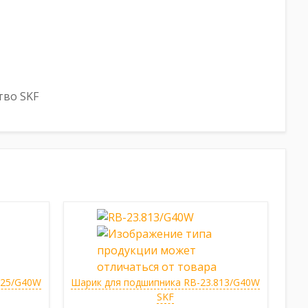
тво SKF
225/G40W
Шарик для подшипника RB-23.813/G40W
SKF