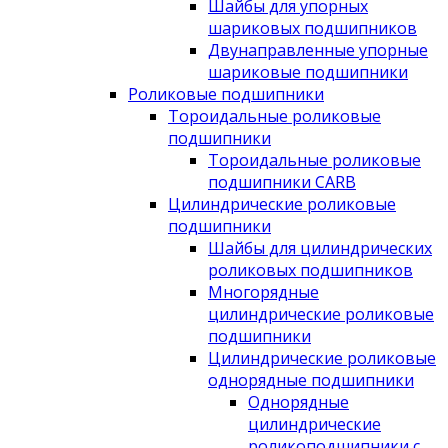
Шайбы для упорных
шариковых подшипников
Двунаправленные упорные
шариковые подшипники
Роликовые подшипники
Тороидальные роликовые
подшипники
Тороидальные роликовые
подшипники CARB
Цилиндрические роликовые
подшипники
Шайбы для цилиндрических
роликовых подшипников
Многорядные
цилиндрические роликовые
подшипники
Цилиндрические роликовые
однорядные подшипники
Однорядные
цилиндрические
роликоподшипники с