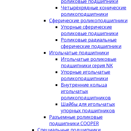
роликовые подшипники
Четырёхрядные конические
роликоподшипники
Сферические роликоподшипники
Упорные сферические
роликовые подшипники
Роликовые радиальные
сферические подшипники
Игольчатые подшипники
Игольчатые роликовые
подшипники серия NK
Упорные игольчатые
роликоподшипники
Внутренние кольца
игольчатых
роликоподшипников
Шайбы для игольчатых
упорных подшипников
Разъемные роликовые
подшипники COOPER
Специальные подшипники