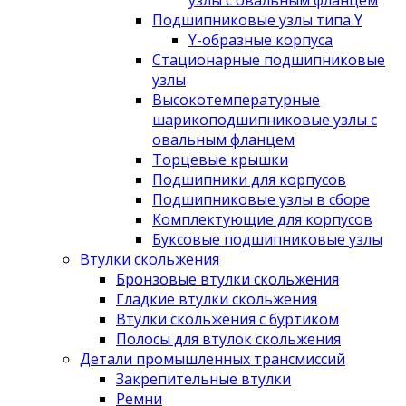
узлы с овальным фланцем
Подшипниковые узлы типа Y
Y-образные корпуса
Стационарные подшипниковые
узлы
Высокотемпературные
шарикоподшипниковые узлы с
овальным фланцем
Торцевые крышки
Подшипники для корпусов
Подшипниковые узлы в сборе
Комплектующие для корпусов
Буксовые подшипниковые узлы
Втулки скольжения
Бронзовые втулки скольжения
Гладкие втулки скольжения
Втулки скольжения с буртиком
Полосы для втулок скольжения
Детали промышленных трансмиссий
Закрепительные втулки
Ремни