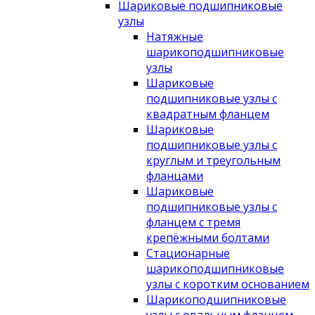
Шариковые подшипниковые
узлы
Натяжные
шарикоподшипниковые
узлы
Шариковые
подшипниковые узлы с
квадратным фланцем
Шариковые
подшипниковые узлы с
круглым и треугольным
фланцами
Шариковые
подшипниковые узлы с
фланцем с тремя
крепёжными болтами
Стационарные
шарикоподшипниковые
узлы с коротким основанием
Шарикоподшипниковые