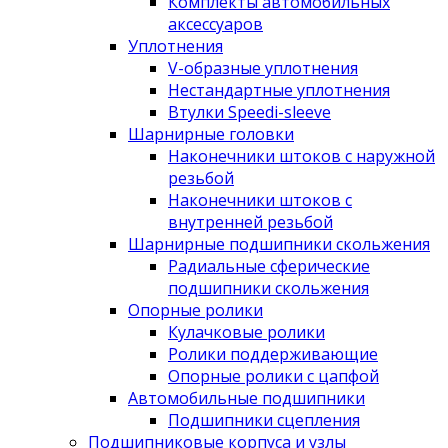
Комплекты автомобильных
аксессуаров
Уплотнения
V-образные уплотнения
Нестандартные уплотнения
Втулки Speedi-sleeve
Шарнирные головки
Наконечники штоков с наружной
резьбой
Наконечники штоков с
внутренней резьбой
Шарнирные подшипники скольжения
Радиальные сферические
подшипники скольжения
Опорные ролики
Кулачковые ролики
Ролики поддерживающие
Опорные ролики с цапфой
Автомобильные подшипники
Подшипники сцепления
Подшипниковые корпуса и узлы