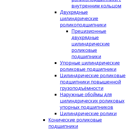
внутренним кольцом
Двухрядные
цилиндрические
роликоподшипники
Прецизионные
двухрядные
цилиндрические
роликовые
подшипники
Упорные цилиндрические
роликовые подшипники
Цилиндрические роликовые
подшипники повышенной
грузоподъёмности
Наружные обоймы для
цилиндрических роликовых
упорных подшипников
Цилиндрические ролики
Конические роликовые
подшипники