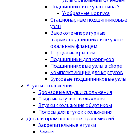
узлы с овальным фланцем
Подшипниковые узлы типа Y
Y-образные корпуса
Стационарные подшипниковые
узлы
Высокотемпературные
шарикоподшипниковые узлы с
овальным фланцем
Торцевые крышки
Подшипники для корпусов
Подшипниковые узлы в сборе
Комплектующие для корпусов
Буксовые подшипниковые узлы
Втулки скольжения
Бронзовые втулки скольжения
Гладкие втулки скольжения
Втулки скольжения с буртиком
Полосы для втулок скольжения
Детали промышленных трансмиссий
Закрепительные втулки
Ремни