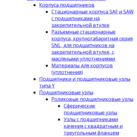
Корпуса подшипников
Стационарные корпуса SAF и SAW
с подшипниками на
закрепительной втулке
Разъемные стационарные
корпуса, крупногабаритная серия
SNL, для подшипников на
закрепительной втулке, с
масляными уплотнениями
Материалы для корпусов
(уплотнения)
Подшипники и подшипниковые узлы
типа Y
Подшипниковые узлы
Роликовые подшипниковые узлы
Сферические
подшипниковые узлы
Узлы с подшипниками
качения с квадратным и
треугольным фланцем