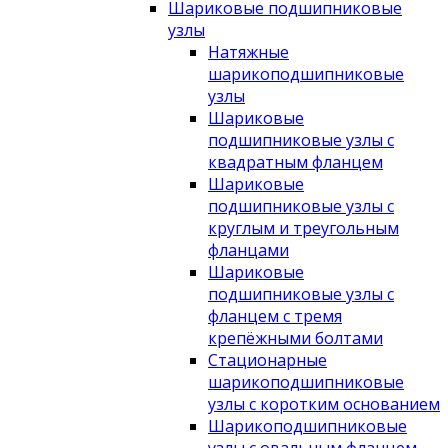
Шариковые подшипниковые
узлы
Натяжные
шарикоподшипниковые
узлы
Шариковые
подшипниковые узлы с
квадратным фланцем
Шариковые
подшипниковые узлы с
круглым и треугольным
фланцами
Шариковые
подшипниковые узлы с
фланцем с тремя
крепёжными болтами
Стационарные
шарикоподшипниковые
узлы с коротким основанием
Шарикоподшипниковые