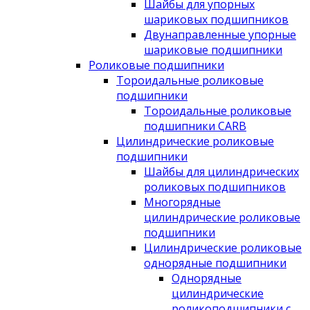
Шайбы для упорных
шариковых подшипников
Двунаправленные упорные
шариковые подшипники
Роликовые подшипники
Тороидальные роликовые
подшипники
Тороидальные роликовые
подшипники CARB
Цилиндрические роликовые
подшипники
Шайбы для цилиндрических
роликовых подшипников
Многорядные
цилиндрические роликовые
подшипники
Цилиндрические роликовые
однорядные подшипники
Однорядные
цилиндрические
роликоподшипники с