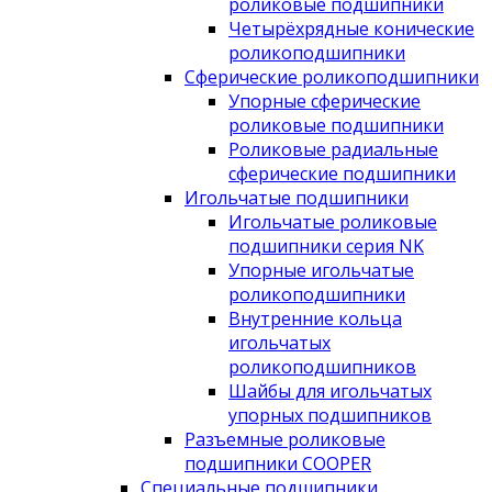
роликовые подшипники
Четырёхрядные конические
роликоподшипники
Сферические роликоподшипники
Упорные сферические
роликовые подшипники
Роликовые радиальные
сферические подшипники
Игольчатые подшипники
Игольчатые роликовые
подшипники серия NK
Упорные игольчатые
роликоподшипники
Внутренние кольца
игольчатых
роликоподшипников
Шайбы для игольчатых
упорных подшипников
Разъемные роликовые
подшипники COOPER
Специальные подшипники