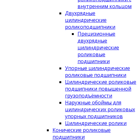
внутренним кольцом
Двухрядные
цилиндрические
роликоподшипники
Прецизионные
двухрядные
цилиндрические
роликовые
подшипники
Упорные цилиндрические
роликовые подшипники
Цилиндрические роликовые
подшипники повышенной
грузоподъёмности
Наружные обоймы для
цилиндрических роликовых
упорных подшипников
Цилиндрические ролики
Конические роликовые
подшипники