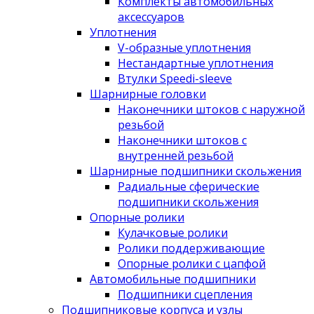
Комплекты автомобильных
аксессуаров
Уплотнения
V-образные уплотнения
Нестандартные уплотнения
Втулки Speedi-sleeve
Шарнирные головки
Наконечники штоков с наружной
резьбой
Наконечники штоков с
внутренней резьбой
Шарнирные подшипники скольжения
Радиальные сферические
подшипники скольжения
Опорные ролики
Кулачковые ролики
Ролики поддерживающие
Опорные ролики с цапфой
Автомобильные подшипники
Подшипники сцепления
Подшипниковые корпуса и узлы