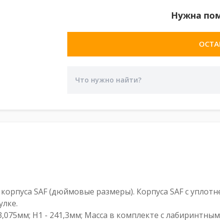
Нужна по
ОСТА
орпуса SAF (дюймовые размеры). Корпуса SAF с уплотне
лке.
473,075мм; H1 - 241,3мм; Масса в комплекте с лабиринтны