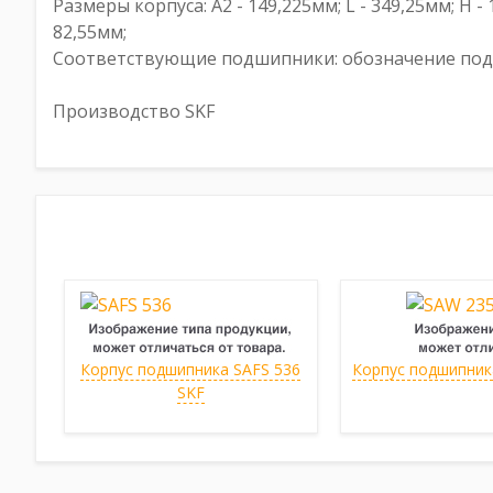
Размеры корпуса: A2 - 149,225мм; L - 349,25мм; H 
82,55мм;
Соответствующие подшипники: обозначение подши
Производство SKF
Корпус подшипника SAFS 536
Корпус подшипника
SKF