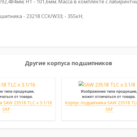
- 192,484мм; H1 - 101,6мм; Масса в комплекте с лабиринт
пника - 23218 CCK/W33; - 355кН;
Другие корпуса подшипников
 SAW 23518 TLC x 3.1/16
Корпус подшипника SAW 23518 TLC
SKF
SKF