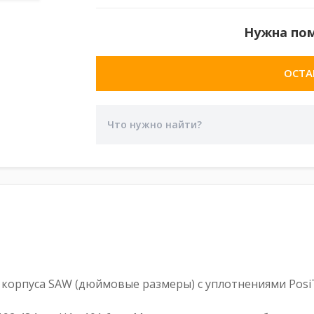
Нужна по
ОСТА
орпуса SAW (дюймовые размеры) с уплотнениями PosiT