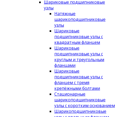
Шариковые подшипниковые
узлы
Натяжные
шарикоподшипниковые
узлы
Шариковые
подшипниковые узлы с
квадратным фланцем
Шариковые
подшипниковые узлы с
круглым и треугольным
фланцами
Шариковые
подшипниковые узлы с
фланцем с тремя
крепёжными болтами
Стационарные
шарикоподшипниковые
узлы с коротким основанием
Шарикоподшипниковые