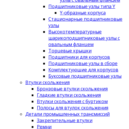
узлы с овальным фланцем
Подшипниковые узлы типа Y
Y-образные корпуса
Стационарные подшипниковые
узлы
Высокотемпературные
шарикоподшипниковые узлы с
овальным фланцем
Торцевые крышки
Подшипники для корпусов
Подшипниковые узлы в сборе
Комплектующие для корпусов
Буксовые подшипниковые узлы
Втулки скольжения
Бронзовые втулки скольжения
Гладкие втулки скольжения
Втулки скольжения с буртиком
Полосы для втулок скольжения
Детали промышленных трансмиссий
Закрепительные втулки
Ремни