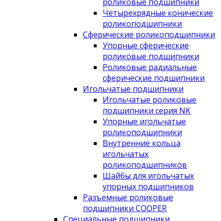
роликовые подшипники
Четырёхрядные конические
роликоподшипники
Сферические роликоподшипники
Упорные сферические
роликовые подшипники
Роликовые радиальные
сферические подшипники
Игольчатые подшипники
Игольчатые роликовые
подшипники серия NK
Упорные игольчатые
роликоподшипники
Внутренние кольца
игольчатых
роликоподшипников
Шайбы для игольчатых
упорных подшипников
Разъемные роликовые
подшипники COOPER
Специальные подшипники