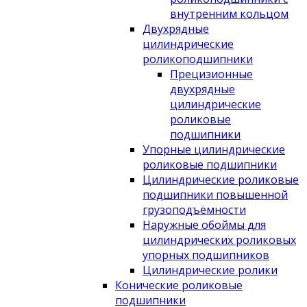
внутренним кольцом
Двухрядные
цилиндрические
роликоподшипники
Прецизионные
двухрядные
цилиндрические
роликовые
подшипники
Упорные цилиндрические
роликовые подшипники
Цилиндрические роликовые
подшипники повышенной
грузоподъёмности
Наружные обоймы для
цилиндрических роликовых
упорных подшипников
Цилиндрические ролики
Конические роликовые
подшипники