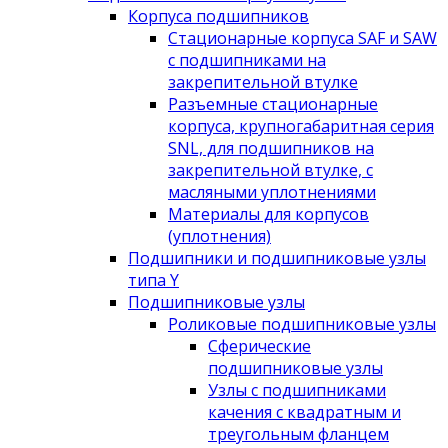
Корпуса подшипников
Стационарные корпуса SAF и SAW
с подшипниками на
закрепительной втулке
Разъемные стационарные
корпуса, крупногабаритная серия
SNL, для подшипников на
закрепительной втулке, с
масляными уплотнениями
Материалы для корпусов
(уплотнения)
Подшипники и подшипниковые узлы
типа Y
Подшипниковые узлы
Роликовые подшипниковые узлы
Сферические
подшипниковые узлы
Узлы с подшипниками
качения с квадратным и
треугольным фланцем