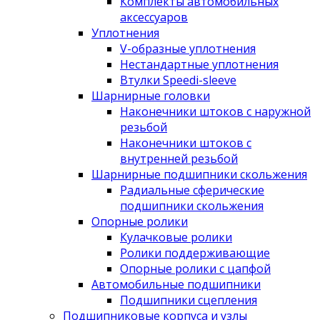
Комплекты автомобильных
аксессуаров
Уплотнения
V-образные уплотнения
Нестандартные уплотнения
Втулки Speedi-sleeve
Шарнирные головки
Наконечники штоков с наружной
резьбой
Наконечники штоков с
внутренней резьбой
Шарнирные подшипники скольжения
Радиальные сферические
подшипники скольжения
Опорные ролики
Кулачковые ролики
Ролики поддерживающие
Опорные ролики с цапфой
Автомобильные подшипники
Подшипники сцепления
Подшипниковые корпуса и узлы