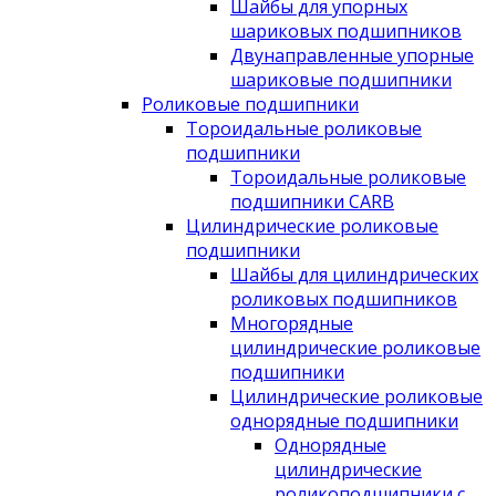
Шайбы для упорных
шариковых подшипников
Двунаправленные упорные
шариковые подшипники
Роликовые подшипники
Тороидальные роликовые
подшипники
Тороидальные роликовые
подшипники CARB
Цилиндрические роликовые
подшипники
Шайбы для цилиндрических
роликовых подшипников
Многорядные
цилиндрические роликовые
подшипники
Цилиндрические роликовые
однорядные подшипники
Однорядные
цилиндрические
роликоподшипники с