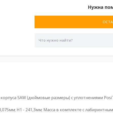
Нужна по
ОСТА
орпуса SAW (дюймовые размеры) с уплотнениями PosiT
473,075мм; H1 - 241,3мм; Масса в комплекте с лабиринтны