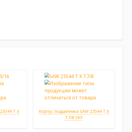
23544 T X
Корпус подшипника SAW 23544 T X
7.7/8 SKF