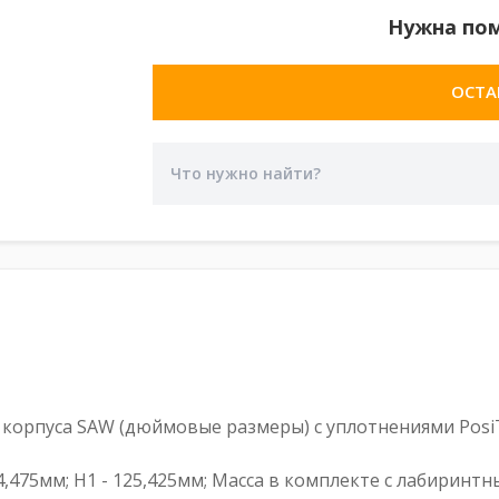
Нужна по
ОСТА
орпуса SAW (дюймовые размеры) с уплотнениями PosiT
244,475мм; H1 - 125,425мм; Масса в комплекте с лабиринт