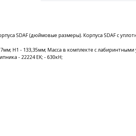
пуса SDAF (дюймовые размеры). Корпуса SDAF с уплот
66,7мм; H1 - 133,35мм; Масса в комплекте с лабиринтными
ика - 22224 EK; - 630кН;