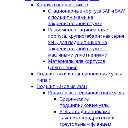
Корпуса подшипников
Стационарные корпуса SAF и SAW
с подшипниками на
закрепительной втулке
Разъемные стационарные
корпуса, крупногабаритная серия
SNL, для подшипников на
закрепительной втулке, с
масляными уплотнениями
Материалы для корпусов
(уплотнения)
Подшипники и подшипниковые узлы
типа Y
Подшипниковые узлы
Роликовые подшипниковые узлы
Сферические
подшипниковые узлы
Узлы с подшипниками
качения с квадратным и
треугольным фланцем