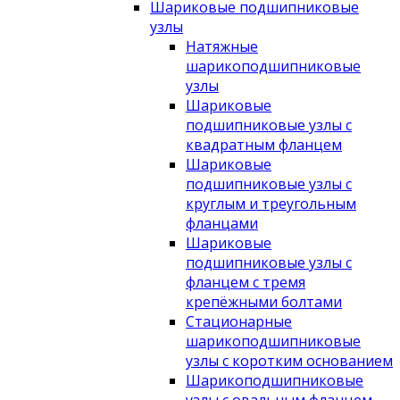
Шариковые подшипниковые
узлы
Натяжные
шарикоподшипниковые
узлы
Шариковые
подшипниковые узлы с
квадратным фланцем
Шариковые
подшипниковые узлы с
круглым и треугольным
фланцами
Шариковые
подшипниковые узлы с
фланцем с тремя
крепёжными болтами
Стационарные
шарикоподшипниковые
узлы с коротким основанием
Шарикоподшипниковые