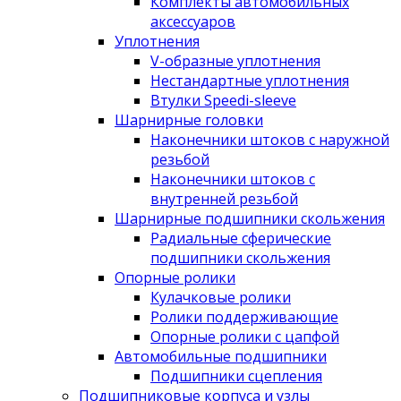
Комплекты автомобильных
аксессуаров
Уплотнения
V-образные уплотнения
Нестандартные уплотнения
Втулки Speedi-sleeve
Шарнирные головки
Наконечники штоков с наружной
резьбой
Наконечники штоков с
внутренней резьбой
Шарнирные подшипники скольжения
Радиальные сферические
подшипники скольжения
Опорные ролики
Кулачковые ролики
Ролики поддерживающие
Опорные ролики с цапфой
Автомобильные подшипники
Подшипники сцепления
Подшипниковые корпуса и узлы