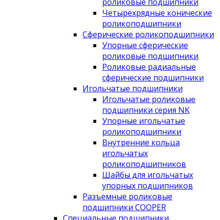
роликовые подшипники
Четырёхрядные конические
роликоподшипники
Сферические роликоподшипники
Упорные сферические
роликовые подшипники
Роликовые радиальные
сферические подшипники
Игольчатые подшипники
Игольчатые роликовые
подшипники серия NK
Упорные игольчатые
роликоподшипники
Внутренние кольца
игольчатых
роликоподшипников
Шайбы для игольчатых
упорных подшипников
Разъемные роликовые
подшипники COOPER
Специальные подшипники