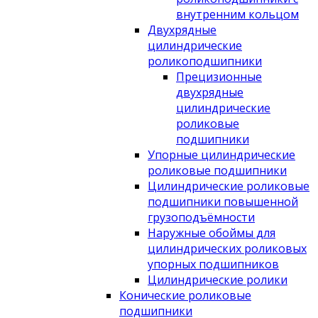
внутренним кольцом
Двухрядные
цилиндрические
роликоподшипники
Прецизионные
двухрядные
цилиндрические
роликовые
подшипники
Упорные цилиндрические
роликовые подшипники
Цилиндрические роликовые
подшипники повышенной
грузоподъёмности
Наружные обоймы для
цилиндрических роликовых
упорных подшипников
Цилиндрические ролики
Конические роликовые
подшипники