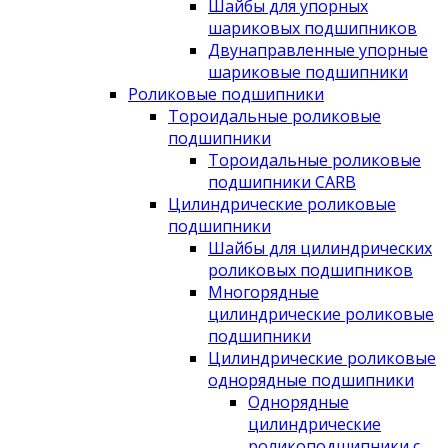
Шайбы для упорных
шариковых подшипников
Двунаправленные упорные
шариковые подшипники
Роликовые подшипники
Тороидальные роликовые
подшипники
Тороидальные роликовые
подшипники CARB
Цилиндрические роликовые
подшипники
Шайбы для цилиндрических
роликовых подшипников
Многорядные
цилиндрические роликовые
подшипники
Цилиндрические роликовые
однорядные подшипники
Однорядные
цилиндрические
роликоподшипники с