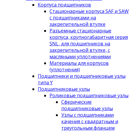
Корпуса подшипников
Стационарные корпуса SAF и SAW
с подшипниками на
закрепительной втулке
Разъемные стационарные
корпуса, крупногабаритная серия
SNL, для подшипников на
закрепительной втулке, с
масляными уплотнениями
Материалы для корпусов
(уплотнения)
Подшипники и подшипниковые узлы
типа Y
Подшипниковые узлы
Роликовые подшипниковые узлы
Сферические
подшипниковые узлы
Узлы с подшипниками
качения с квадратным и
треугольным фланцем