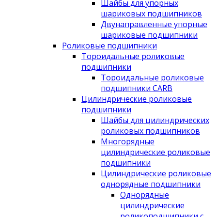
Шайбы для упорных
шариковых подшипников
Двунаправленные упорные
шариковые подшипники
Роликовые подшипники
Тороидальные роликовые
подшипники
Тороидальные роликовые
подшипники CARB
Цилиндрические роликовые
подшипники
Шайбы для цилиндрических
роликовых подшипников
Многорядные
цилиндрические роликовые
подшипники
Цилиндрические роликовые
однорядные подшипники
Однорядные
цилиндрические
роликоподшипники с