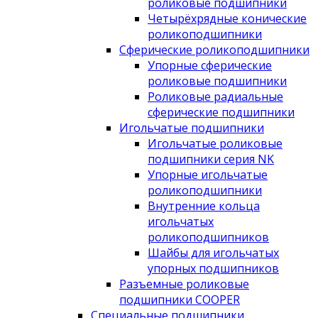
роликовые подшипники
Четырёхрядные конические
роликоподшипники
Сферические роликоподшипники
Упорные сферические
роликовые подшипники
Роликовые радиальные
сферические подшипники
Игольчатые подшипники
Игольчатые роликовые
подшипники серия NK
Упорные игольчатые
роликоподшипники
Внутренние кольца
игольчатых
роликоподшипников
Шайбы для игольчатых
упорных подшипников
Разъемные роликовые
подшипники COOPER
Специальные подшипники