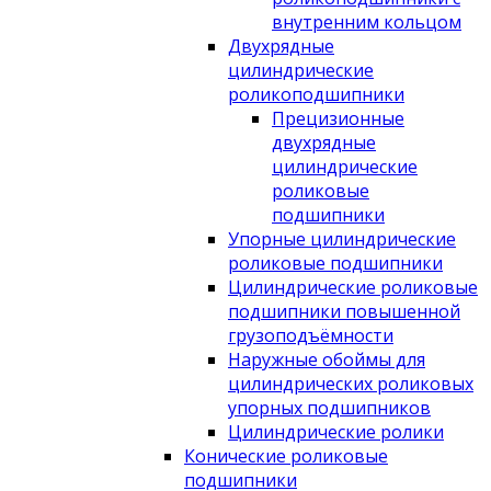
внутренним кольцом
Двухрядные
цилиндрические
роликоподшипники
Прецизионные
двухрядные
цилиндрические
роликовые
подшипники
Упорные цилиндрические
роликовые подшипники
Цилиндрические роликовые
подшипники повышенной
грузоподъёмности
Наружные обоймы для
цилиндрических роликовых
упорных подшипников
Цилиндрические ролики
Конические роликовые
подшипники