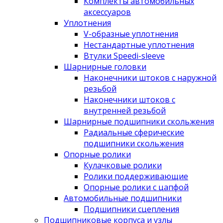
Комплекты автомобильных
аксессуаров
Уплотнения
V-образные уплотнения
Нестандартные уплотнения
Втулки Speedi-sleeve
Шарнирные головки
Наконечники штоков с наружной
резьбой
Наконечники штоков с
внутренней резьбой
Шарнирные подшипники скольжения
Радиальные сферические
подшипники скольжения
Опорные ролики
Кулачковые ролики
Ролики поддерживающие
Опорные ролики с цапфой
Автомобильные подшипники
Подшипники сцепления
Подшипниковые корпуса и узлы