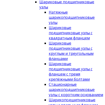
Шариковые подшипниковые
узлы
Натяжные
шарикоподшипниковые
узлы
Шариковые
подшипниковые узлы с
квадратным фланцем
Шариковые
подшипниковые узлы с
круглым и треугольным
фланцами
Шариковые
подшипниковые узлы с
фланцем с тремя
крепёжными болтами
Стационарные
шарикоподшипниковые
узлы с коротким основанием
Шарикоподшипниковые