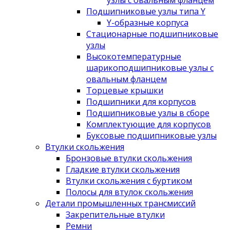
узлы с овальным фланцем
Подшипниковые узлы типа Y
Y-образные корпуса
Стационарные подшипниковые
узлы
Высокотемпературные
шарикоподшипниковые узлы с
овальным фланцем
Торцевые крышки
Подшипники для корпусов
Подшипниковые узлы в сборе
Комплектующие для корпусов
Буксовые подшипниковые узлы
Втулки скольжения
Бронзовые втулки скольжения
Гладкие втулки скольжения
Втулки скольжения с буртиком
Полосы для втулок скольжения
Детали промышленных трансмиссий
Закрепительные втулки
Ремни