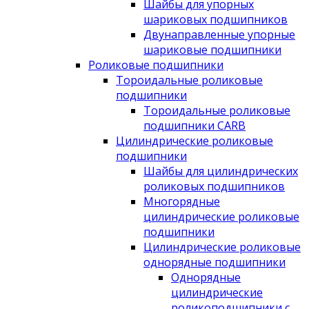
Шайбы для упорных
шариковых подшипников
Двунаправленные упорные
шариковые подшипники
Роликовые подшипники
Тороидальные роликовые
подшипники
Тороидальные роликовые
подшипники CARB
Цилиндрические роликовые
подшипники
Шайбы для цилиндрических
роликовых подшипников
Многорядные
цилиндрические роликовые
подшипники
Цилиндрические роликовые
однорядные подшипники
Однорядные
цилиндрические
роликоподшипники с