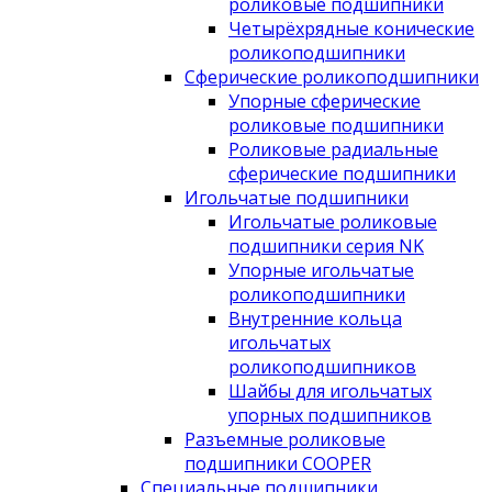
роликовые подшипники
Четырёхрядные конические
роликоподшипники
Сферические роликоподшипники
Упорные сферические
роликовые подшипники
Роликовые радиальные
сферические подшипники
Игольчатые подшипники
Игольчатые роликовые
подшипники серия NK
Упорные игольчатые
роликоподшипники
Внутренние кольца
игольчатых
роликоподшипников
Шайбы для игольчатых
упорных подшипников
Разъемные роликовые
подшипники COOPER
Специальные подшипники