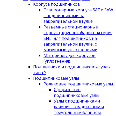
Корпуса подшипников
Стационарные корпуса SAF и SAW
с подшипниками на
закрепительной втулке
Разъемные стационарные
корпуса, крупногабаритная серия
SNL, для подшипников на
закрепительной втулке, с
масляными уплотнениями
Материалы для корпусов
(уплотнения)
Подшипники и подшипниковые узлы
типа Y
Подшипниковые узлы
Роликовые подшипниковые узлы
Сферические
подшипниковые узлы
Узлы с подшипниками
качения с квадратным и
треугольным фланцем