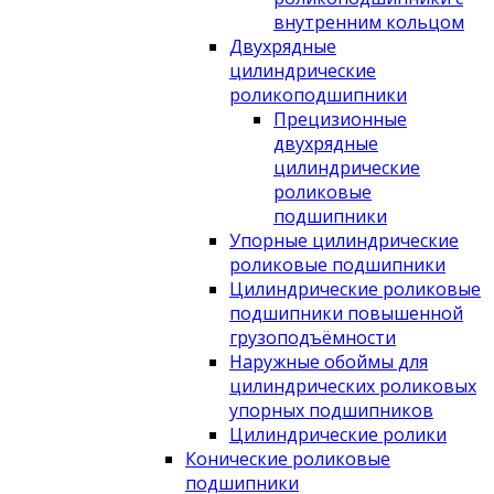
внутренним кольцом
Двухрядные
цилиндрические
роликоподшипники
Прецизионные
двухрядные
цилиндрические
роликовые
подшипники
Упорные цилиндрические
роликовые подшипники
Цилиндрические роликовые
подшипники повышенной
грузоподъёмности
Наружные обоймы для
цилиндрических роликовых
упорных подшипников
Цилиндрические ролики
Конические роликовые
подшипники