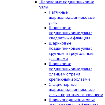
Шариковые подшипниковые
узлы
Натяжные
шарикоподшипниковые
узлы
Шариковые
подшипниковые узлы с
квадратным фланцем
Шариковые
подшипниковые узлы с
круглым и треугольным
фланцами
Шариковые
подшипниковые узлы с
фланцем с тремя
крепёжными болтами
Стационарные
шарикоподшипниковые
узлы с коротким основанием
Шарикоподшипниковые