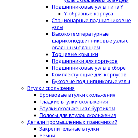
узлы с овальным фланцем
Подшипниковые узлы типа Y
Y-образные корпуса
Стационарные подшипниковые
узлы
Высокотемпературные
шарикоподшипниковые узлы с
овальным фланцем
Торцевые крышки
Подшипники для корпусов
Подшипниковые узлы в сборе
Комплектующие для корпусов
Буксовые подшипниковые узлы
Втулки скольжения
Бронзовые втулки скольжения
Гладкие втулки скольжения
Втулки скольжения с буртиком
Полосы для втулок скольжения
Детали промышленных трансмиссий
Закрепительные втулки
Ремни