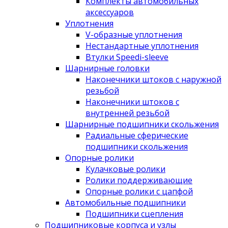
Комплекты автомобильных
аксессуаров
Уплотнения
V-образные уплотнения
Нестандартные уплотнения
Втулки Speedi-sleeve
Шарнирные головки
Наконечники штоков с наружной
резьбой
Наконечники штоков с
внутренней резьбой
Шарнирные подшипники скольжения
Радиальные сферические
подшипники скольжения
Опорные ролики
Кулачковые ролики
Ролики поддерживающие
Опорные ролики с цапфой
Автомобильные подшипники
Подшипники сцепления
Подшипниковые корпуса и узлы