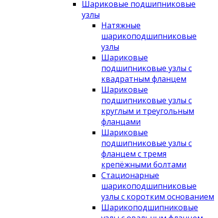
Шариковые подшипниковые
узлы
Натяжные
шарикоподшипниковые
узлы
Шариковые
подшипниковые узлы с
квадратным фланцем
Шариковые
подшипниковые узлы с
круглым и треугольным
фланцами
Шариковые
подшипниковые узлы с
фланцем с тремя
крепёжными болтами
Стационарные
шарикоподшипниковые
узлы с коротким основанием
Шарикоподшипниковые