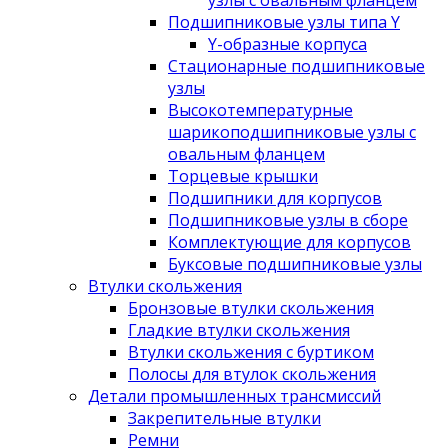
узлы с овальным фланцем
Подшипниковые узлы типа Y
Y-образные корпуса
Стационарные подшипниковые
узлы
Высокотемпературные
шарикоподшипниковые узлы с
овальным фланцем
Торцевые крышки
Подшипники для корпусов
Подшипниковые узлы в сборе
Комплектующие для корпусов
Буксовые подшипниковые узлы
Втулки скольжения
Бронзовые втулки скольжения
Гладкие втулки скольжения
Втулки скольжения с буртиком
Полосы для втулок скольжения
Детали промышленных трансмиссий
Закрепительные втулки
Ремни