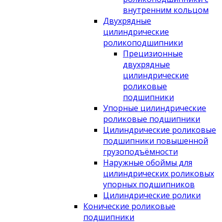
внутренним кольцом
Двухрядные
цилиндрические
роликоподшипники
Прецизионные
двухрядные
цилиндрические
роликовые
подшипники
Упорные цилиндрические
роликовые подшипники
Цилиндрические роликовые
подшипники повышенной
грузоподъёмности
Наружные обоймы для
цилиндрических роликовых
упорных подшипников
Цилиндрические ролики
Конические роликовые
подшипники