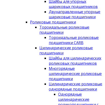
Шайбы для упорных
шариковых подшипников
Двунаправленные упорные
шариковые подшипники
Роликовые подшипники
Тороидальные роликовые
подшипники
Тороидальные роликовые
подшипники CARB
Цилиндрические роликовые
подшипники
Шайбы для цилиндрических
роликовых подшипников
Многорядные
цилиндрические роликовые
подшипники
Цилиндрические роликовые
однорядные подшипники
Однорядные
цилиндрические
роликоподшипники с