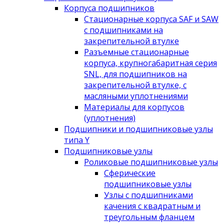
Корпуса подшипников
Стационарные корпуса SAF и SAW
с подшипниками на
закрепительной втулке
Разъемные стационарные
корпуса, крупногабаритная серия
SNL, для подшипников на
закрепительной втулке, с
масляными уплотнениями
Материалы для корпусов
(уплотнения)
Подшипники и подшипниковые узлы
типа Y
Подшипниковые узлы
Роликовые подшипниковые узлы
Сферические
подшипниковые узлы
Узлы с подшипниками
качения с квадратным и
треугольным фланцем