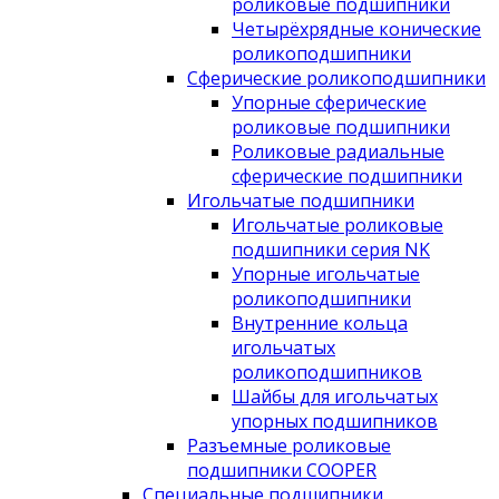
роликовые подшипники
Четырёхрядные конические
роликоподшипники
Сферические роликоподшипники
Упорные сферические
роликовые подшипники
Роликовые радиальные
сферические подшипники
Игольчатые подшипники
Игольчатые роликовые
подшипники серия NK
Упорные игольчатые
роликоподшипники
Внутренние кольца
игольчатых
роликоподшипников
Шайбы для игольчатых
упорных подшипников
Разъемные роликовые
подшипники COOPER
Специальные подшипники