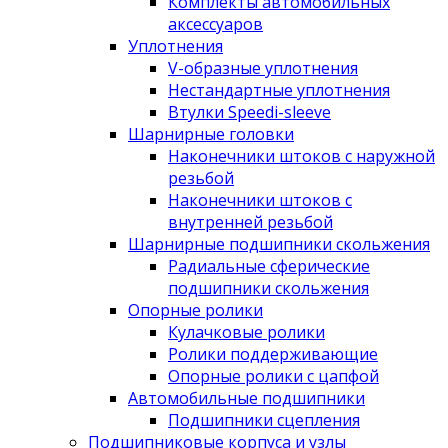
Комплекты автомобильных
аксессуаров
Уплотнения
V-образные уплотнения
Нестандартные уплотнения
Втулки Speedi-sleeve
Шарнирные головки
Наконечники штоков с наружной
резьбой
Наконечники штоков с
внутренней резьбой
Шарнирные подшипники скольжения
Радиальные сферические
подшипники скольжения
Опорные ролики
Кулачковые ролики
Ролики поддерживающие
Опорные ролики с цапфой
Автомобильные подшипники
Подшипники сцепления
Подшипниковые корпуса и узлы