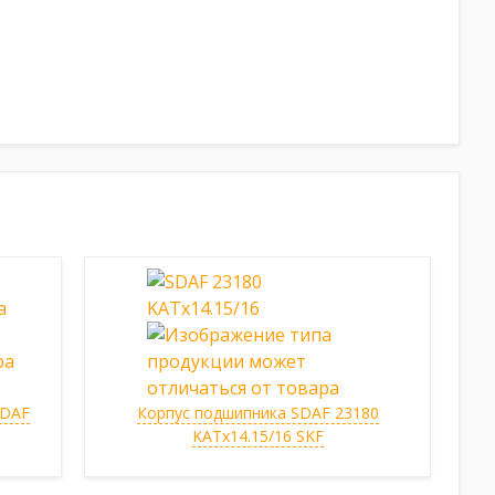
SDAF
Корпус подшипника SDAF 23180
KATx14.15/16 SKF