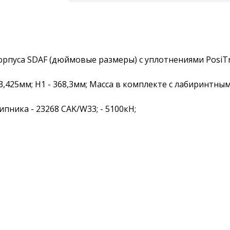
пуса SDAF (дюймовые размеры) с уплотнениями PosiTr
733,425мм; H1 - 368,3мм; Масса в комплекте с лабиринтны
ика - 23268 CAK/W33; - 5100кН;