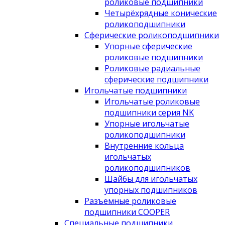
роликовые подшипники
Четырёхрядные конические
роликоподшипники
Сферические роликоподшипники
Упорные сферические
роликовые подшипники
Роликовые радиальные
сферические подшипники
Игольчатые подшипники
Игольчатые роликовые
подшипники серия NK
Упорные игольчатые
роликоподшипники
Внутренние кольца
игольчатых
роликоподшипников
Шайбы для игольчатых
упорных подшипников
Разъемные роликовые
подшипники COOPER
Специальные подшипники