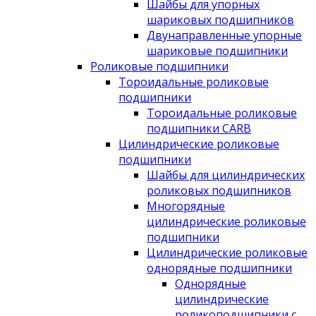
Шайбы для упорных
шариковых подшипников
Двунаправленные упорные
шариковые подшипники
Роликовые подшипники
Тороидальные роликовые
подшипники
Тороидальные роликовые
подшипники CARB
Цилиндрические роликовые
подшипники
Шайбы для цилиндрических
роликовых подшипников
Многорядные
цилиндрические роликовые
подшипники
Цилиндрические роликовые
однорядные подшипники
Однорядные
цилиндрические
роликоподшипники с