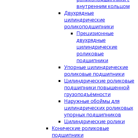
внутренним кольцом
Двухрядные
цилиндрические
роликоподшипники
Прецизионные
двухрядные
цилиндрические
роликовые
подшипники
Упорные цилиндрические
роликовые подшипники
Цилиндрические роликовые
подшипники повышенной
грузоподъёмности
Наружные обоймы для
цилиндрических роликовых
упорных подшипников
Цилиндрические ролики
Конические роликовые
подшипники