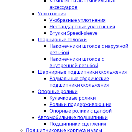
Комплекты автомобильных
аксессуаров
Уплотнения
V-образные уплотнения
Нестандартные уплотнения
Втулки Speedi-sleeve
Шарнирные головки
Наконечники штоков с наружной
резьбой
Наконечники штоков с
внутренней резьбой
Шарнирные подшипники скольжения
Радиальные сферические
подшипники скольжения
Опорные ролики
Кулачковые ролики
Ролики поддерживающие
Опорные ролики с цапфой
Автомобильные подшипники
Подшипники сцепления
Подшипниковые корпуса и узлы