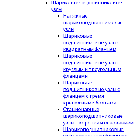
Шариковые подшипниковые
узлы
Натяжные
шарикоподшипниковые
узлы
Шариковые
подшипниковые узлы с
квадратным фланцем
Шариковые
подшипниковые узлы с
круглым и треугольным
фланцами
Шариковые
подшипниковые узлы с
фланцем с тремя
крепёжными болтами
Стационарные
шарикоподшипниковые
узлы с коротким основанием
Шарикоподшипниковые