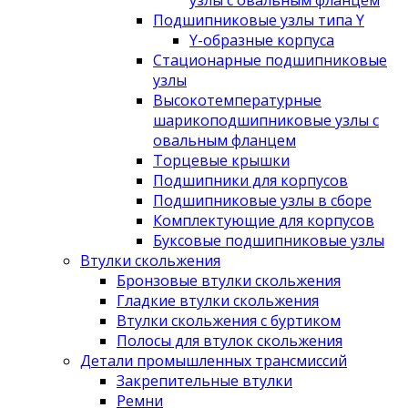
узлы с овальным фланцем
Подшипниковые узлы типа Y
Y-образные корпуса
Стационарные подшипниковые
узлы
Высокотемпературные
шарикоподшипниковые узлы с
овальным фланцем
Торцевые крышки
Подшипники для корпусов
Подшипниковые узлы в сборе
Комплектующие для корпусов
Буксовые подшипниковые узлы
Втулки скольжения
Бронзовые втулки скольжения
Гладкие втулки скольжения
Втулки скольжения с буртиком
Полосы для втулок скольжения
Детали промышленных трансмиссий
Закрепительные втулки
Ремни