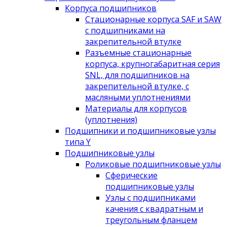
Корпуса подшипников
Стационарные корпуса SAF и SAW
с подшипниками на
закрепительной втулке
Разъемные стационарные
корпуса, крупногабаритная серия
SNL, для подшипников на
закрепительной втулке, с
масляными уплотнениями
Материалы для корпусов
(уплотнения)
Подшипники и подшипниковые узлы
типа Y
Подшипниковые узлы
Роликовые подшипниковые узлы
Сферические
подшипниковые узлы
Узлы с подшипниками
качения с квадратным и
треугольным фланцем