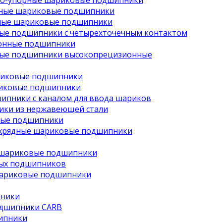
но-упорные шариковые подшипники
рные шариковые подшипники
ные шариковые подшипники
ые подшипники с четырехточечным контактом
онные подшипники
ые подшипники высокопрецизионные
риковые подшипники
иковые подшипники
ипники с каналом для ввода шариков
ки из нержавеющей стали
вые подшипники
хрядные шариковые подшипники
 шариковые подшипники
ых подшипников
шариковые подшипники
пники
одшипники CARB
ипники