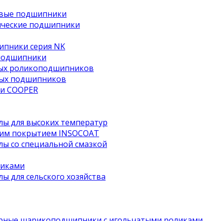
овые подшипники
ические подшипники
ипники серия NK
подшипники
тых роликоподшипников
ных подшипников
и COOPER
ы для высоких температур
им покрытием INSOCOAT
ы со специальной смазкой
чиками
 для сельского хозяйства
рные шарикоподшипники с игольчатыми роликами