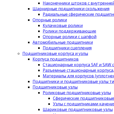
Наконечники штоков с внутренне
Шарнирные подшипники скольжения
Радиальные сферические подшипн
Опорные ролики
Кулачковые ролики
Ролики поддерживающие
Опорные ролики с цапфой
Автомобильные подшипники
Подшипники сцепления
Подшипниковые корпуса и узлы
Корпуса подшипников
Стационарные корпуса SAF и SAW 
Разъемные стационарные корпуса,
Материалы для корпусов (уплотне
Подшипники и подшипниковые узлы ти
Подшипниковые узлы
Роликовые подшипниковые узлы
Сферические подшипниковые
Узлы с подшипниками качени
Шариковые подшипниковые узлы