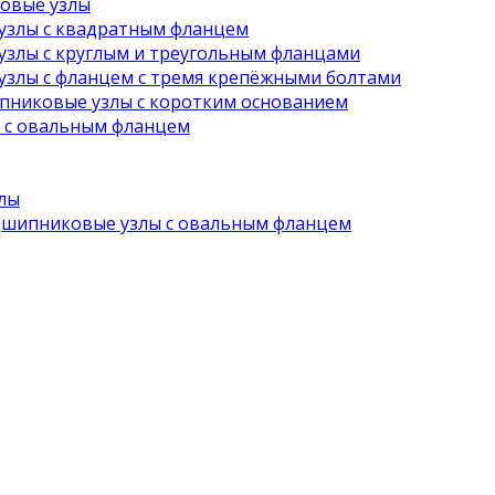
овые узлы
злы с квадратным фланцем
злы с круглым и треугольным фланцами
злы с фланцем с тремя крепёжными болтами
никовые узлы с коротким основанием
с овальным фланцем
лы
шипниковые узлы с овальным фланцем