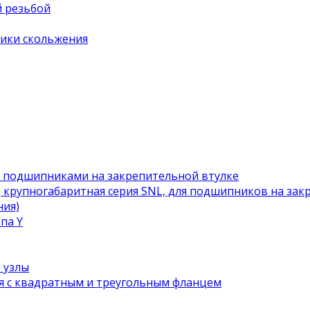
й резьбой
ики скольжения
с подшипниками на закрепительной втулке
 крупногабаритная серия SNL, для подшипников на зак
ния)
па Y
 узлы
я с квадратным и треугольным фланцем