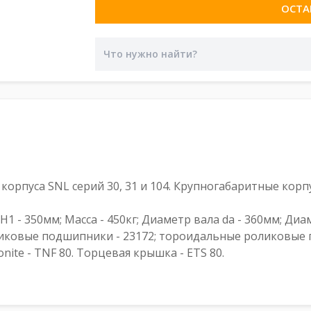
ОСТА
орпуса SNL серий 30, 31 и 104. Крупногабаритные кор
 H1 - 350мм; Масса - 450кг; Диаметр вала da - 360мм; Диа
ковые подшипники - 23172; тороидальные роликовые п
ite - TNF 80. Торцевая крышка - ETS 80.