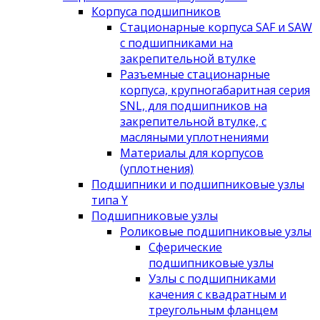
Корпуса подшипников
Стационарные корпуса SAF и SAW
с подшипниками на
закрепительной втулке
Разъемные стационарные
корпуса, крупногабаритная серия
SNL, для подшипников на
закрепительной втулке, с
масляными уплотнениями
Материалы для корпусов
(уплотнения)
Подшипники и подшипниковые узлы
типа Y
Подшипниковые узлы
Роликовые подшипниковые узлы
Сферические
подшипниковые узлы
Узлы с подшипниками
качения с квадратным и
треугольным фланцем