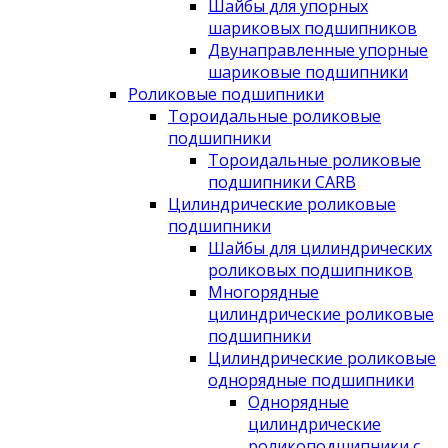
Шайбы для упорных
шариковых подшипников
Двунаправленные упорные
шариковые подшипники
Роликовые подшипники
Тороидальные роликовые
подшипники
Тороидальные роликовые
подшипники CARB
Цилиндрические роликовые
подшипники
Шайбы для цилиндрических
роликовых подшипников
Многорядные
цилиндрические роликовые
подшипники
Цилиндрические роликовые
однорядные подшипники
Однорядные
цилиндрические
роликоподшипники с