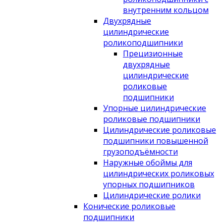
внутренним кольцом
Двухрядные
цилиндрические
роликоподшипники
Прецизионные
двухрядные
цилиндрические
роликовые
подшипники
Упорные цилиндрические
роликовые подшипники
Цилиндрические роликовые
подшипники повышенной
грузоподъёмности
Наружные обоймы для
цилиндрических роликовых
упорных подшипников
Цилиндрические ролики
Конические роликовые
подшипники