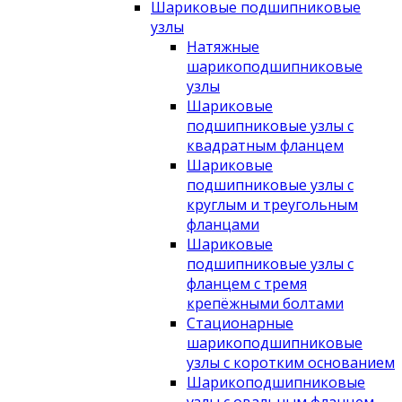
Шариковые подшипниковые
узлы
Натяжные
шарикоподшипниковые
узлы
Шариковые
подшипниковые узлы с
квадратным фланцем
Шариковые
подшипниковые узлы с
круглым и треугольным
фланцами
Шариковые
подшипниковые узлы с
фланцем с тремя
крепёжными болтами
Стационарные
шарикоподшипниковые
узлы с коротким основанием
Шарикоподшипниковые