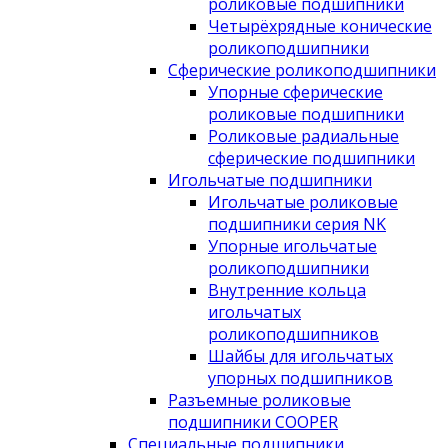
роликовые подшипники
Четырёхрядные конические
роликоподшипники
Сферические роликоподшипники
Упорные сферические
роликовые подшипники
Роликовые радиальные
сферические подшипники
Игольчатые подшипники
Игольчатые роликовые
подшипники серия NK
Упорные игольчатые
роликоподшипники
Внутренние кольца
игольчатых
роликоподшипников
Шайбы для игольчатых
упорных подшипников
Разъемные роликовые
подшипники COOPER
Специальные подшипники