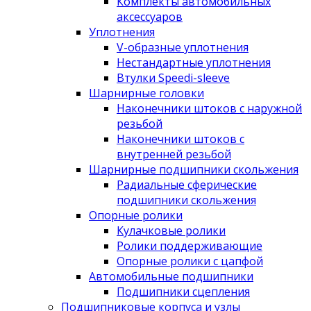
Комплекты автомобильных
аксессуаров
Уплотнения
V-образные уплотнения
Нестандартные уплотнения
Втулки Speedi-sleeve
Шарнирные головки
Наконечники штоков с наружной
резьбой
Наконечники штоков с
внутренней резьбой
Шарнирные подшипники скольжения
Радиальные сферические
подшипники скольжения
Опорные ролики
Кулачковые ролики
Ролики поддерживающие
Опорные ролики с цапфой
Автомобильные подшипники
Подшипники сцепления
Подшипниковые корпуса и узлы