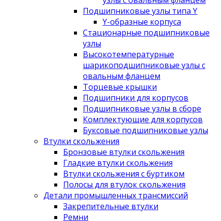
узлы с овальным фланцем
Подшипниковые узлы типа Y
Y-образные корпуса
Стационарные подшипниковые
узлы
Высокотемпературные
шарикоподшипниковые узлы с
овальным фланцем
Торцевые крышки
Подшипники для корпусов
Подшипниковые узлы в сборе
Комплектующие для корпусов
Буксовые подшипниковые узлы
Втулки скольжения
Бронзовые втулки скольжения
Гладкие втулки скольжения
Втулки скольжения с буртиком
Полосы для втулок скольжения
Детали промышленных трансмиссий
Закрепительные втулки
Ремни