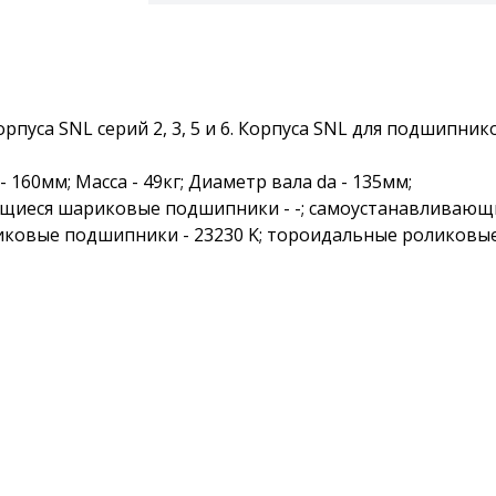
уса SNL серий 2, 3, 5 и 6. Корпуса SNL для подшипник
 - 160мм; Масса - 49кг; Диаметр вала da - 135мм;
иеся шариковые подшипники - -; самоустанавливающие
иковые подшипники - 23230 K; тороидальные роликовые