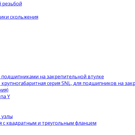
й резьбой
ики скольжения
с подшипниками на закрепительной втулке
 крупногабаритная серия SNL, для подшипников на зак
ния)
па Y
 узлы
я с квадратным и треугольным фланцем