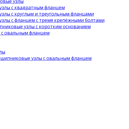
овые узлы
злы с квадратным фланцем
злы с круглым и треугольным фланцами
злы с фланцем с тремя крепёжными болтами
никовые узлы с коротким основанием
с овальным фланцем
лы
шипниковые узлы с овальным фланцем