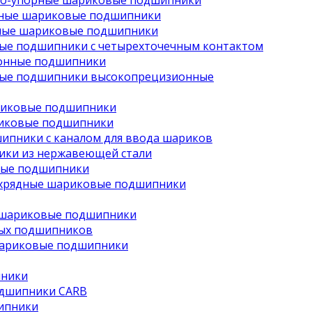
но-упорные шариковые подшипники
рные шариковые подшипники
ные шариковые подшипники
ые подшипники с четырехточечным контактом
онные подшипники
ые подшипники высокопрецизионные
риковые подшипники
иковые подшипники
ипники с каналом для ввода шариков
ки из нержавеющей стали
вые подшипники
хрядные шариковые подшипники
 шариковые подшипники
ых подшипников
шариковые подшипники
пники
одшипники CARB
ипники