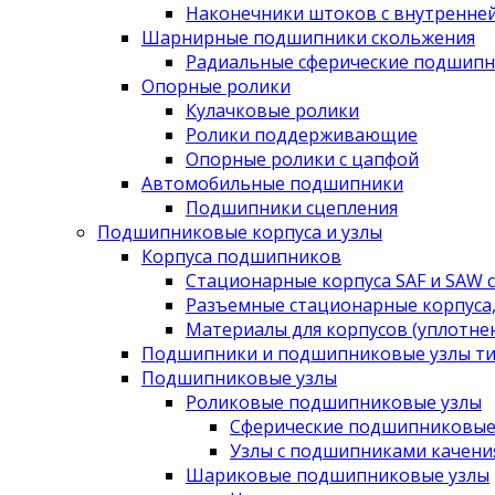
Наконечники штоков с внутренне
Шарнирные подшипники скольжения
Радиальные сферические подшипн
Опорные ролики
Кулачковые ролики
Ролики поддерживающие
Опорные ролики с цапфой
Автомобильные подшипники
Подшипники сцепления
Подшипниковые корпуса и узлы
Корпуса подшипников
Стационарные корпуса SAF и SAW 
Разъемные стационарные корпуса,
Материалы для корпусов (уплотне
Подшипники и подшипниковые узлы ти
Подшипниковые узлы
Роликовые подшипниковые узлы
Сферические подшипниковые
Узлы с подшипниками качени
Шариковые подшипниковые узлы