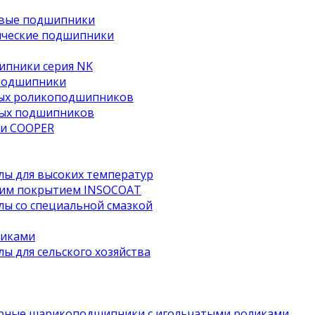
овые подшипники
ические подшипники
ипники серия NK
подшипники
тых роликоподшипников
ных подшипников
и COOPER
ы для высоких температур
им покрытием INSOCOAT
ы со специальной смазкой
чиками
 для сельского хозяйства
рные шарикоподшипники с игольчатыми роликами