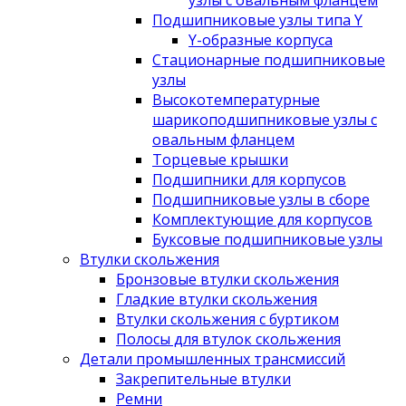
узлы с овальным фланцем
Подшипниковые узлы типа Y
Y-образные корпуса
Стационарные подшипниковые
узлы
Высокотемпературные
шарикоподшипниковые узлы с
овальным фланцем
Торцевые крышки
Подшипники для корпусов
Подшипниковые узлы в сборе
Комплектующие для корпусов
Буксовые подшипниковые узлы
Втулки скольжения
Бронзовые втулки скольжения
Гладкие втулки скольжения
Втулки скольжения с буртиком
Полосы для втулок скольжения
Детали промышленных трансмиссий
Закрепительные втулки
Ремни