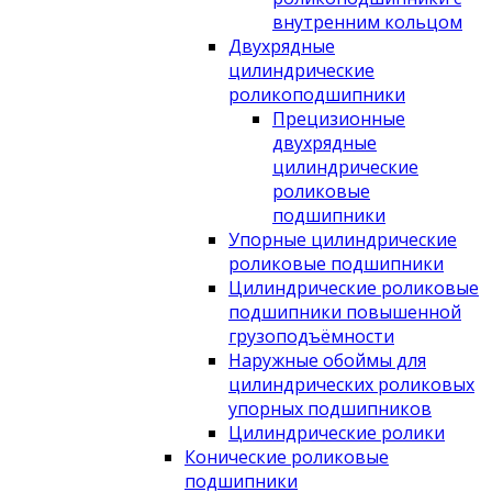
внутренним кольцом
Двухрядные
цилиндрические
роликоподшипники
Прецизионные
двухрядные
цилиндрические
роликовые
подшипники
Упорные цилиндрические
роликовые подшипники
Цилиндрические роликовые
подшипники повышенной
грузоподъёмности
Наружные обоймы для
цилиндрических роликовых
упорных подшипников
Цилиндрические ролики
Конические роликовые
подшипники