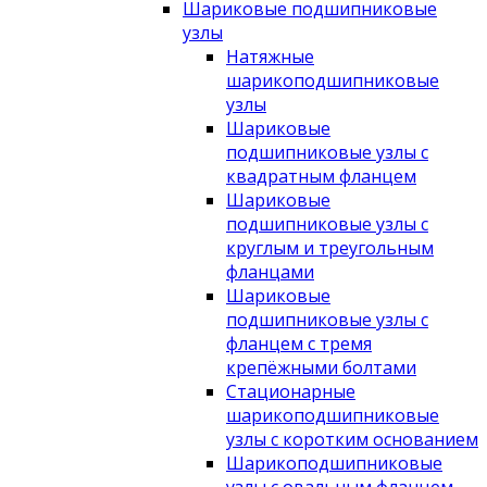
Шариковые подшипниковые
узлы
Натяжные
шарикоподшипниковые
узлы
Шариковые
подшипниковые узлы с
квадратным фланцем
Шариковые
подшипниковые узлы с
круглым и треугольным
фланцами
Шариковые
подшипниковые узлы с
фланцем с тремя
крепёжными болтами
Стационарные
шарикоподшипниковые
узлы с коротким основанием
Шарикоподшипниковые