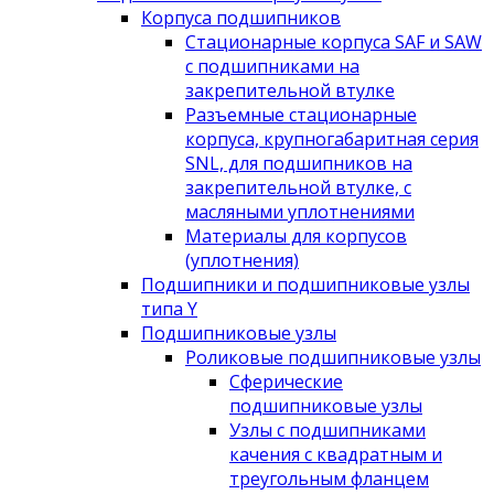
Корпуса подшипников
Стационарные корпуса SAF и SAW
с подшипниками на
закрепительной втулке
Разъемные стационарные
корпуса, крупногабаритная серия
SNL, для подшипников на
закрепительной втулке, с
масляными уплотнениями
Материалы для корпусов
(уплотнения)
Подшипники и подшипниковые узлы
типа Y
Подшипниковые узлы
Роликовые подшипниковые узлы
Сферические
подшипниковые узлы
Узлы с подшипниками
качения с квадратным и
треугольным фланцем