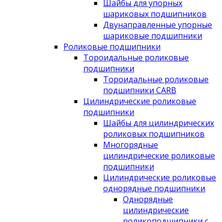
Шайбы для упорных
шариковых подшипников
Двунаправленные упорные
шариковые подшипники
Роликовые подшипники
Тороидальные роликовые
подшипники
Тороидальные роликовые
подшипники CARB
Цилиндрические роликовые
подшипники
Шайбы для цилиндрических
роликовых подшипников
Многорядные
цилиндрические роликовые
подшипники
Цилиндрические роликовые
однорядные подшипники
Однорядные
цилиндрические
роликоподшипники с