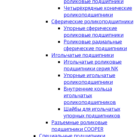
роликовые подшипники
Четырёхрядные конические
роликоподшипники
Сферические роликоподшипники
Упорные сферические
роликовые подшипники
Роликовые радиальные
сферические подшипники
Игольчатые подшипники
Игольчатые роликовые
подшипники серия NK
Упорные игольчатые
роликоподшипники
Внутренние кольца
игольчатых
роликоподшипников
Шайбы для игольчатых
упорных подшипников
Разъемные роликовые
подшипники COOPER
Специальные подшипники