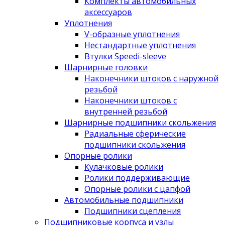
Комплекты автомобильных
аксессуаров
Уплотнения
V-образные уплотнения
Нестандартные уплотнения
Втулки Speedi-sleeve
Шарнирные головки
Наконечники штоков с наружной
резьбой
Наконечники штоков с
внутренней резьбой
Шарнирные подшипники скольжения
Радиальные сферические
подшипники скольжения
Опорные ролики
Кулачковые ролики
Ролики поддерживающие
Опорные ролики с цапфой
Автомобильные подшипники
Подшипники сцепления
Подшипниковые корпуса и узлы