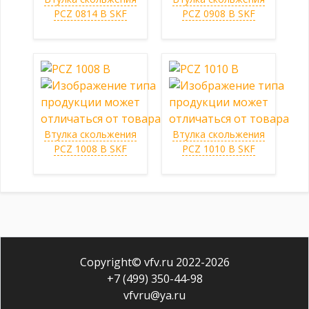
PCZ 0814 B SKF
PCZ 0908 B SKF
Втулка скольжения
Втулка скольжения
PCZ 1008 B SKF
PCZ 1010 B SKF
Copyright© vfv.ru 2022-
2026
+7 (499) 350-44-98
vfvru@ya.ru